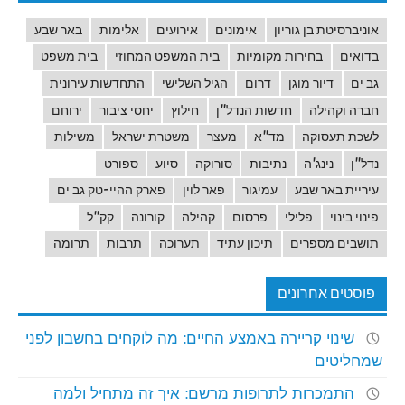
אוניברסיטת בן גוריון
אימונים
אירועים
אלימות
באר שבע
בדואים
בחירות מקומיות
בית המשפט המחוזי
בית משפט
גב ים
דיור מוגן
דרום
הגיל השלישי
התחדשות עירונית
חברה וקהילה
חדשות הנדל"ן
חילוץ
יחסי ציבור
ירוחם
לשכת תעסוקה
מד"א
מעצר
משטרת ישראל
משילות
נדל"ן
נינג'ה
נתיבות
סורוקה
סיוע
ספורט
עיריית באר שבע
עמיגור
פאר לוין
פארק ההיי-טק גב ים
פינוי בינוי
פלילי
פרסום
קהילה
קורונה
קק"ל
תושבים מספרים
תיכון עתיד
תערוכה
תרבות
תרומה
פוסטים אחרונים
שינוי קריירה באמצע החיים: מה לוקחים בחשבון לפני
שמחליטים
התמכרות לתרופות מרשם: איך זה מתחיל ולמה