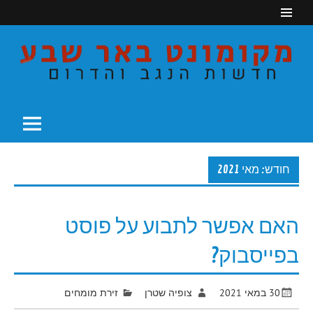
Ski
t
conten
חדשות הנגב והדרום
מקומונט באר שבע
חודש: מאי 2021
האם אפשר לתבוע על פוסט
בפייסבוק?
30 במאי 2021
צופיה שטרן
זירת מומחים