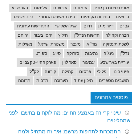
אוניברסיטת בן גוריון
אימונים
אירועים
אלימות
באר שבע
בדואים
בחירות מקומיות
בית המשפט המחוזי
בית משפט
גב ים
דיור מוגן
דרום
הגיל השלישי
התחדשות עירונית
חברה וקהילה
חדשות הנדל"ן
חילוץ
יחסי ציבור
ירוחם
לשכת תעסוקה
מד"א
מעצר
משטרת ישראל
משילות
נדל"ן
נינג'ה
נתיבות
סורוקה
סיוע
ספורט
עיריית באר שבע
עמיגור
פאר לוין
פארק ההיי-טק גב ים
פינוי בינוי
פלילי
פרסום
קהילה
קורונה
קק"ל
תושבים מספרים
תיכון עתיד
תערוכה
תרבות
תרומה
פוסטים אחרונים
שינוי קריירה באמצע החיים: מה לוקחים בחשבון לפני
שמחליטים
התמכרות לתרופות מרשם: איך זה מתחיל ולמה