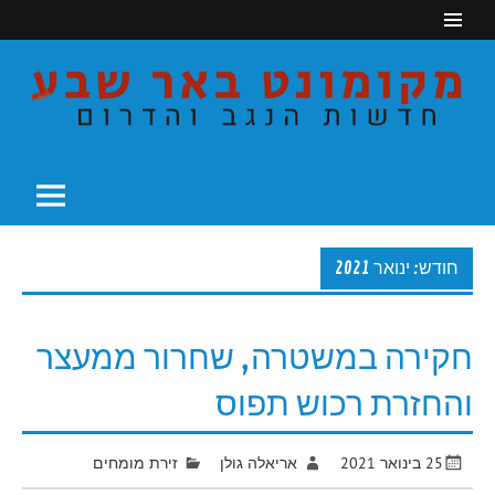
Ski
t
conten
חדשות הנגב והדרום
מקומונט באר שבע
חודש: ינואר 2021
חקירה במשטרה, שחרור ממעצר
והחזרת רכוש תפוס
25 בינואר 2021
אריאלה גולן
זירת מומחים