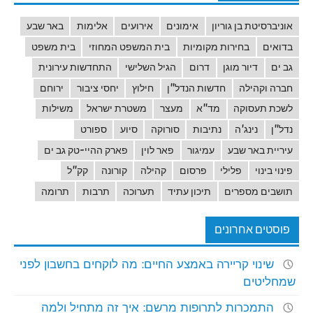
אוניברסיטת בן גוריון
אימונים
אירועים
אלימות
באר שבע
בדואים
בחירות מקומיות
בית המשפט המחוזי
בית משפט
גב ים
דיור מוגן
דרום
הגיל השלישי
התחדשות עירונית
חברה וקהילה
חדשות הנדל"ן
חילוץ
יחסי ציבור
ירוחם
לשכת תעסוקה
מד"א
מעצר
משטרת ישראל
משילות
נדל"ן
נינג'ה
נתיבות
סורוקה
סיוע
ספורט
עיריית באר שבע
עמיגור
פאר לוין
פארק ההיי-טק גב ים
פינוי בינוי
פלילי
פרסום
קהילה
קורונה
קק"ל
תושבים מספרים
תיכון עתיד
תערוכה
תרבות
תרומה
פוסטים אחרונים
שינוי קריירה באמצע החיים: מה לוקחים בחשבון לפני
שמחליטים
התמכרות לתרופות מרשם: איך זה מתחיל ולמה