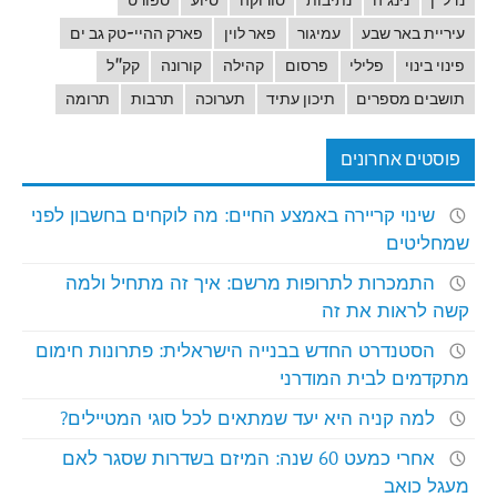
נדל"ן
נינג'ה
נתיבות
סורוקה
סיוע
ספורט
עיריית באר שבע
עמיגור
פאר לוין
פארק ההיי-טק גב ים
פינוי בינוי
פלילי
פרסום
קהילה
קורונה
קק"ל
תושבים מספרים
תיכון עתיד
תערוכה
תרבות
תרומה
פוסטים אחרונים
שינוי קריירה באמצע החיים: מה לוקחים בחשבון לפני
שמחליטים
התמכרות לתרופות מרשם: איך זה מתחיל ולמה
קשה לראות את זה
הסטנדרט החדש בבנייה הישראלית: פתרונות חימום
מתקדמים לבית המודרני
למה קניה היא יעד שמתאים לכל סוגי המטיילים?
אחרי כמעט 60 שנה: המיזם בשדרות שסגר לאם
מעגל כואב