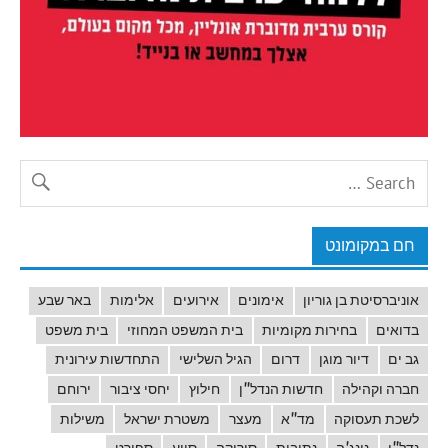
חם במקומונט
אוניברסיטת בן גוריון
אימונים
אירועים
אלימות
באר שבע
בדואים
בחירות מקומיות
בית המשפט המחוזי
בית משפט
גב ים
דיור מוגן
דרום
הגיל השלישי
התחדשות עירונית
חברה וקהילה
חדשות הנדל"ן
חילוץ
יחסי ציבור
ירוחם
לשכת תעסוקה
מד"א
מעצר
משטרת ישראל
משילות