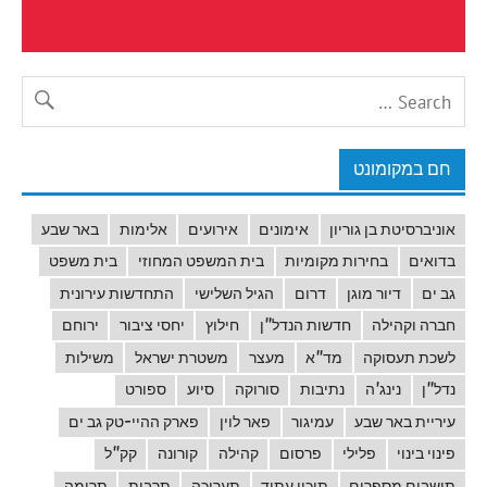
חם במקומונט
אוניברסיטת בן גוריון
אימונים
אירועים
אלימות
באר שבע
בדואים
בחירות מקומיות
בית המשפט המחוזי
בית משפט
גב ים
דיור מוגן
דרום
הגיל השלישי
התחדשות עירונית
חברה וקהילה
חדשות הנדל"ן
חילוץ
יחסי ציבור
ירוחם
לשכת תעסוקה
מד"א
מעצר
משטרת ישראל
משילות
נדל"ן
נינג'ה
נתיבות
סורוקה
סיוע
ספורט
עיריית באר שבע
עמיגור
פאר לוין
פארק ההיי-טק גב ים
פינוי בינוי
פלילי
פרסום
קהילה
קורונה
קק"ל
תושבים מספרים
תיכון עתיד
תערוכה
תרבות
תרומה