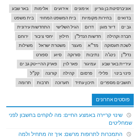
אוניברסיטת בן גוריון
אימונים
אירועים
אלימות
באר שבע
בדואים
בחירות מקומיות
בית המשפט המחוזי
בית משפט
גב ים
דיור מוגן
דרום
הגיל השלישי
התחדשות עירונית
חברה וקהילה
חדשות הנדל"ן
חילוץ
יחסי ציבור
ירוחם
לשכת תעסוקה
מד"א
מעצר
משטרת ישראל
משילות
נדל"ן
נינג'ה
נתיבות
סורוקה
סיוע
ספורט
עיריית באר שבע
עמיגור
פאר לוין
פארק ההיי-טק גב ים
פינוי בינוי
פלילי
פרסום
קהילה
קורונה
קק"ל
תושבים מספרים
תיכון עתיד
תערוכה
תרבות
תרומה
פוסטים אחרונים
שינוי קריירה באמצע החיים: מה לוקחים בחשבון לפני
שמחליטים
התמכרות לתרופות מרשם: איך זה מתחיל ולמה