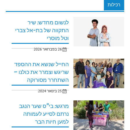
רכילות
לנשום מחדש: שיר
התקווה של בת-אל צברי
וטל מוסרי
26 בפברואר 2026
החייל שנשא את ההספד
שריגש וצמרר את כולנו –
השתחרר מסורוקה
25 בינואר 2024
מרגש: בי"ס שער הנגב
נרתם לסייע לעמותה
למען חיות הבר