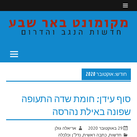
Ski
t
conten
חדשות הנגב והדרום
מקומונט באר שבע
חודש: אוקטובר 2020
סוף עידן: חומת שדה התעופה
שפונה באילת נהרסה
29 באוקטובר 2020
אריאלה גולן
חדשות
,
כתבה ראשית
,
נדל"ן וכלכלה