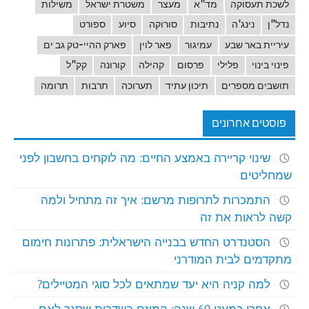
לשכת תעסוקה
מד"א
מעצר
משטרת ישראל
משילות
נדל"ן
נינג'ה
נתיבות
סורוקה
סיוע
ספורט
עיריית באר שבע
עמיגור
פאר לוין
פארק ההיי-טק גב ים
פינוי בינוי
פלילי
פרסום
קהילה
קורונה
קק"ל
תושבים מספרים
תיכון עתיד
תערוכה
תרבות
תרומה
פוסטים אחרונים
שינוי קריירה באמצע החיים: מה לוקחים בחשבון לפני
שמחליטים
התמכרות לתרופות מרשם: איך זה מתחיל ולמה
קשה לראות את זה
הסטנדרט החדש בבנייה הישראלית: פתרונות חימום
מתקדמים לבית המודרני
למה קניה היא יעד שמתאים לכל סוגי המטיילים?