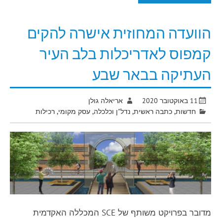
הוועדה המחוזית אישרה להקים
קמפוס לאדריכלות בלב העיר
העתיקה בבאר שבע
11 באוקטובר 2020
אריאלה גולן
חדשות
,
כתבה ראשית
,
נדל"ן וכלכלה
,
עסק מקומי
,
רכילות
מדובר בפרויקט משותף של SCE המכללה האקדמית