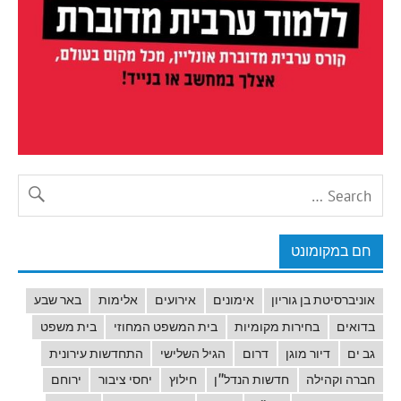
חם במקומונט
אוניברסיטת בן גוריון
אימונים
אירועים
אלימות
באר שבע
בדואים
בחירות מקומיות
בית המשפט המחוזי
בית משפט
גב ים
דיור מוגן
דרום
הגיל השלישי
התחדשות עירונית
חברה וקהילה
חדשות הנדל"ן
חילוץ
יחסי ציבור
ירוחם