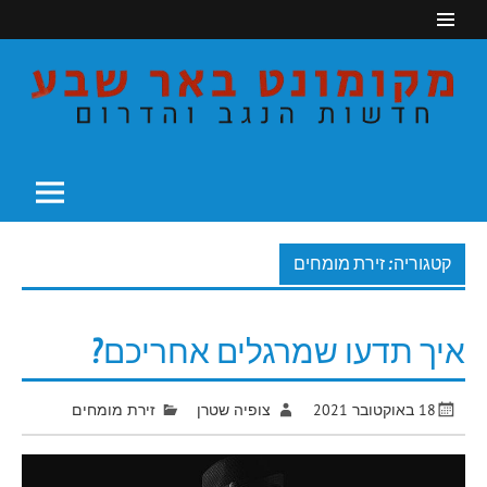
Ski
t
conten
חדשות הנגב והדרום
מקומונט באר שבע
קטגוריה: זירת מומחים
איך תדעו שמרגלים אחריכם?
18 באוקטובר 2021
צופיה שטרן
זירת מומחים