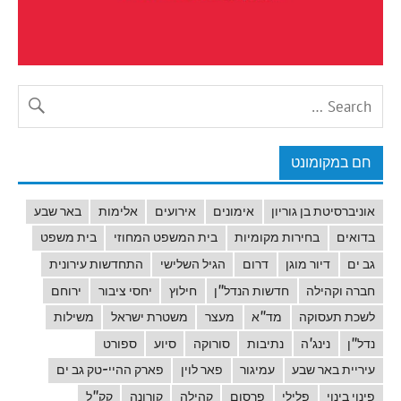
חם במקומונט
אוניברסיטת בן גוריון
אימונים
אירועים
אלימות
באר שבע
בדואים
בחירות מקומיות
בית המשפט המחוזי
בית משפט
גב ים
דיור מוגן
דרום
הגיל השלישי
התחדשות עירונית
חברה וקהילה
חדשות הנדל"ן
חילוץ
יחסי ציבור
ירוחם
לשכת תעסוקה
מד"א
מעצר
משטרת ישראל
משילות
נדל"ן
נינג'ה
נתיבות
סורוקה
סיוע
ספורט
עיריית באר שבע
עמיגור
פאר לוין
פארק ההיי-טק גב ים
פינוי בינוי
פלילי
פרסום
קהילה
קורונה
קק"ל