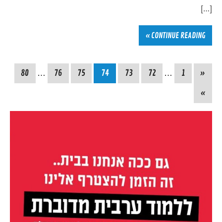
[…]
CONTINUE READING »
80
…
76
75
74
73
72
…
1
«
»