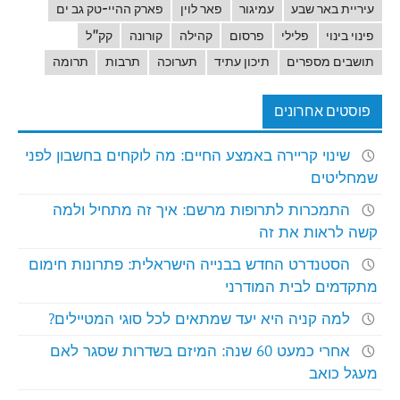
עיריית באר שבע
עמיגור
פאר לוין
פארק ההיי-טק גב ים
פינוי בינוי
פלילי
פרסום
קהילה
קורונה
קק"ל
תושבים מספרים
תיכון עתיד
תערוכה
תרבות
תרומה
פוסטים אחרונים
שינוי קריירה באמצע החיים: מה לוקחים בחשבון לפני
שמחליטים
התמכרות לתרופות מרשם: איך זה מתחיל ולמה
קשה לראות את זה
הסטנדרט החדש בבנייה הישראלית: פתרונות חימום
מתקדמים לבית המודרני
למה קניה היא יעד שמתאים לכל סוגי המטיילים?
אחרי כמעט 60 שנה: המיזם בשדרות שסגר לאם
מעגל כואב