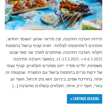
תיירות הערבה התיכונה, קרן מיראז' וארגון 'השומר החדש',
מזמינים ל'מהחממה לצלחת'- חווית קטיף ובישול בחממות
חקלאי הערבה התיכונה, שתתקיים לאורך שני סופי שבוע-
4-6.3.2021 ו- 11-13.3.2021, במושבי הערבה התיכונה.
משפחות, ילדים ופודיז' ייהנו מסיורים חקלאיים, קטיף עצמי
של ירקות טריים בחממות ובישול עם התוצרת שנקטפה זה
עתה, בהדרכת שפים, ביניהם: הזוג נדב ודניאל, השף ינון
בארי, השף יריב איתני, חקלאים ובשלנים מהערבה […]
CONTINUE READING »