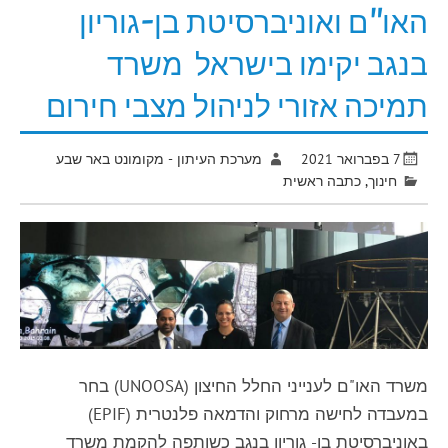
האו"ם ואוניברסיטת בן-גוריון
בנגב יקימו בישראל משרד
תמיכה אזורי לניהול מצבי חירום
7 בפברואר 2021
מערכת העיתון - מקומונט באר שבע
חינוך
,
כתבה ראשית
משרד האו"ם לענייני החלל החיצון (UNOOSA) בחר
במעבדה לחישה מרחוק והדמאה פלנטרית (EPIF)
באוניברסיטת בן- גוריון בנגב כשותפה להקמת משרד