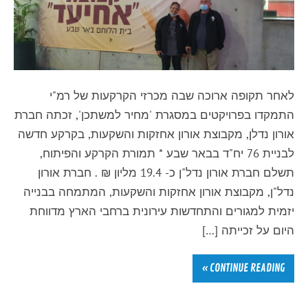
לאחר תקופה ארוכה שבה מכרזי הקרקעות של רמ"י
התמקדו בפרויקטים במסגרת 'מחיר למשתכן', זכתה חברת
אורון נדלן, מקבוצת אורון אחזקות והשקעות, בקרקע חדשה
לבניית 76 יח"ד בבאר שבע * תמורת הקרקע והפיתוח,
תשלם חברת אורון נדל"ן כ- 19.4 מליון ₪ . חברת אורון
נדל"ן, מקבוצת אורון אחזקות והשקעות, המתמחה בבנייה
יזמית למגורים והתחדשות עירונית ברחבי הארץ מדווחת
היום על זכייתה […]
CONTINUE READING »