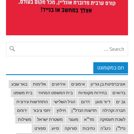
חם במקומונט
אוניברסיטת בן גוריון
אימונים
אירועים
אלימות
באר שבע
בדואים
בחירות מקומיות
בית המשפט המחוזי
בית משפט
גב ים
דיור מוגן
דרום
הגיל השלישי
התחדשות עירונית
חברה וקהילה
חדשות הנדל"ן
חילוץ
יחסי ציבור
ירוחם
לשכת תעסוקה
מד"א
מעצר
משטרת ישראל
משילות
נדל"ן
נינג'ה
נתיבות
סורוקה
סיוע
ספורט