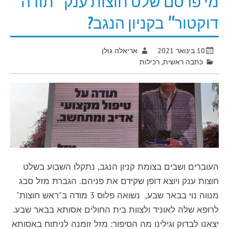
מי פרסם שלט חוצות ענק "תודה
דוקטור" בקניון הנגב?
10 בינואר 2021
אריאלה גולן
כתבה ראשית
,
רכילות
העוברים ושבים בצומת קניון הנגב, נתקלו השבוע בשלט
חוצות ענק ויוצא דופן שקידם את פניהם. הגברת מזל סבג
מנווה נוי בבאר שבע, נשואה פלוס 3 מודה ב"ראש חוצות"
לרופא שלה לאוניד ולצוות בית החולים אסותא בבאר שבע.
יצאנו לבדוק וגילינו מה הסיפור: מזל זומנה לניתוח באסותא