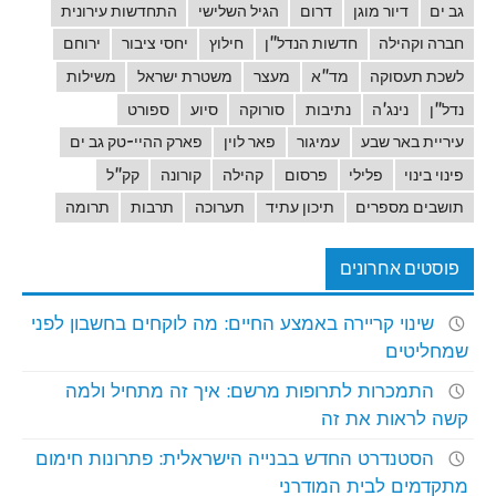
גב ים
דיור מוגן
דרום
הגיל השלישי
התחדשות עירונית
חברה וקהילה
חדשות הנדל"ן
חילוץ
יחסי ציבור
ירוחם
לשכת תעסוקה
מד"א
מעצר
משטרת ישראל
משילות
נדל"ן
נינג'ה
נתיבות
סורוקה
סיוע
ספורט
עיריית באר שבע
עמיגור
פאר לוין
פארק ההיי-טק גב ים
פינוי בינוי
פלילי
פרסום
קהילה
קורונה
קק"ל
תושבים מספרים
תיכון עתיד
תערוכה
תרבות
תרומה
פוסטים אחרונים
שינוי קריירה באמצע החיים: מה לוקחים בחשבון לפני
שמחליטים
התמכרות לתרופות מרשם: איך זה מתחיל ולמה
קשה לראות את זה
הסטנדרט החדש בבנייה הישראלית: פתרונות חימום
מתקדמים לבית המודרני