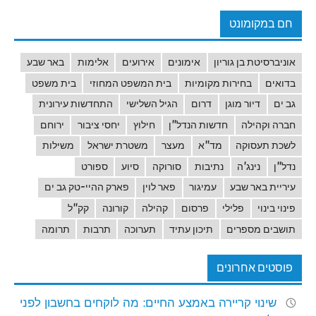
חם במקומונט
אוניברסיטת בן גוריון
אימונים
אירועים
אלימות
באר שבע
בדואים
בחירות מקומיות
בית המשפט המחוזי
בית משפט
גב ים
דיור מוגן
דרום
הגיל השלישי
התחדשות עירונית
חברה וקהילה
חדשות הנדל"ן
חילוץ
יחסי ציבור
ירוחם
לשכת תעסוקה
מד"א
מעצר
משטרת ישראל
משילות
נדל"ן
נינג'ה
נתיבות
סורוקה
סיוע
ספורט
עיריית באר שבע
עמיגור
פאר לוין
פארק ההיי-טק גב ים
פינוי בינוי
פלילי
פרסום
קהילה
קורונה
קק"ל
תושבים מספרים
תיכון עתיד
תערוכה
תרבות
תרומה
פוסטים אחרונים
שינוי קריירה באמצע החיים: מה לוקחים בחשבון לפני