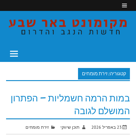
Ski
t
conten
חדשות הנגב והדרום
מקומונט באר שבע
קטגוריה: זירת מומחים
במות הרמה חשמליות – הפתרון
המושלם לגובה
23 באפריל 2026
תוכן שיווקי
זירת מומחים