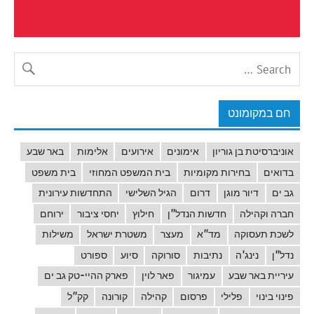
חם במקומונט
אוניברסיטת בן גוריון
אימונים
אירועים
אלימות
באר שבע
בדואים
בחירות מקומיות
בית המשפט המחוזי
בית משפט
גב ים
דיור מוגן
דרום
הגיל השלישי
התחדשות עירונית
חברה וקהילה
חדשות הנדל"ן
חילוץ
יחסי ציבור
ירוחם
לשכת תעסוקה
מד"א
מעצר
משטרת ישראל
משילות
נדל"ן
נינג'ה
נתיבות
סורוקה
סיוע
ספורט
עיריית באר שבע
עמיגור
פאר לוין
פארק ההיי-טק גב ים
פינוי בינוי
פלילי
פרסום
קהילה
קורונה
קק"ל