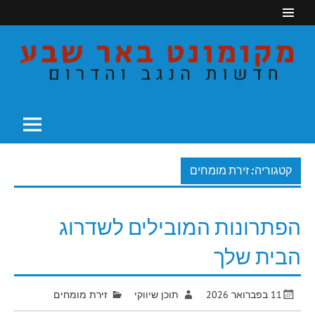
Ski
t
conten
חדשות הנגב והדרום
מקומונט באר שבע
קטגוריה: זירת מומחים
הפתרונות המובילים לשדרוג
הבית שלך
11 בפברואר 2026
תוכן שיווקי
זירת מומחים