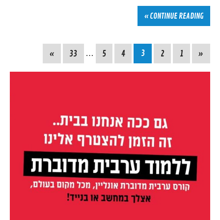
CONTINUE READING »
»
33
…
5
4
3
2
1
«