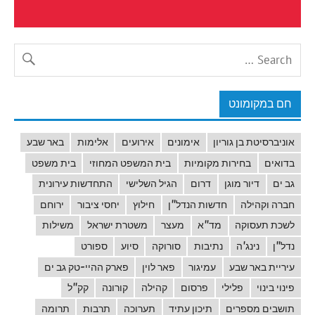
חם במקומונט
אוניברסיטת בן גוריון
אימונים
אירועים
אלימות
באר שבע
בדואים
בחירות מקומיות
בית המשפט המחוזי
בית משפט
גב ים
דיור מוגן
דרום
הגיל השלישי
התחדשות עירונית
חברה וקהילה
חדשות הנדל"ן
חילוץ
יחסי ציבור
ירוחם
לשכת תעסוקה
מד"א
מעצר
משטרת ישראל
משילות
נדל"ן
נינג'ה
נתיבות
סורוקה
סיוע
ספורט
עיריית באר שבע
עמיגור
פאר לוין
פארק ההיי-טק גב ים
פינוי בינוי
פלילי
פרסום
קהילה
קורונה
קק"ל
תושבים מספרים
תיכון עתיד
תערוכה
תרבות
תרומה