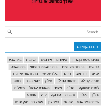
חם במקומונט
אוניברסיטת בן גוריון
אימונים
אירועים
אלימות
באר שבע
בדואים
בחירות מקומיות
בית המשפט המחוזי
בית משפט
גב ים
דיור מוגן
דרום
הגיל השלישי
התחדשות עירונית
חברה וקהילה
חדשות הנדל"ן
חילוץ
יחסי ציבור
ירוחם
לשכת תעסוקה
מד"א
מעצר
משטרת ישראל
משילות
נדל"ן
נינג'ה
נתיבות
סורוקה
סיוע
ספורט
עיריית באר שבע
עמיגור
פאר לוין
פארק ההיי-טק גב ים