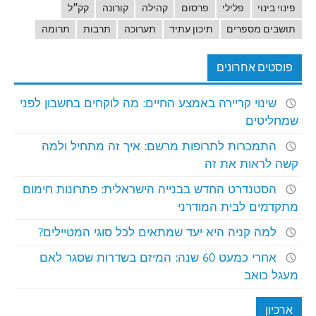
פינוי בינוי
פלילי
פרסום
קהילה
קורונה
קק"ל
תושבים מספרים
תיכון עתיד
תערוכה
תרבות
תרומה
פוסטים אחרונים
שינוי קריירה באמצע החיים: מה לוקחים בחשבון לפני
שמחליטים
התמכרות לתרופות מרשם: איך זה מתחיל ולמה
קשה לראות את זה
הסטנדרט החדש בבנייה הישראלית: פתרונות חימום
מתקדמים לבית המודרני
למה קניה היא יעד שמתאים לכל סוגי המטיילים?
אחרי כמעט 60 שנה: המיזם בשדרות שסגר לאם
מעגל כואב
ארכיון