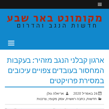
Ski
t
conten
חדשות הנגב והדרום
מקומונט באר שבע
ארגון קבלני הנגב מזהיר: בעקבות
המחסור בעובדים צפויים עיכובים
במסירת פרויקטים
26 באפריל 2020
אריאלה גולן
חדשות
,
כתבה ראשית
,
עסק מקומי
,
צרכנות