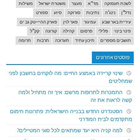
לשכת תעסוקה
מד"א
מעצר
משטרת ישראל
משילות
נדל"ן
נינג'ה
נתיבות
סורוקה
סיוע
ספורט
עיריית באר שבע
עמיגור
פאר לוין
פארק ההיי-טק גב ים
פינוי בינוי
פלילי
פרסום
קהילה
קורונה
קק"ל
תושבים מספרים
תיכון עתיד
תערוכה
תרבות
תרומה
פוסטים אחרונים
שינוי קריירה באמצע החיים: מה לוקחים בחשבון לפני
שמחליטים
התמכרות לתרופות מרשם: איך זה מתחיל ולמה
קשה לראות את זה
הסטנדרט החדש בבנייה הישראלית: פתרונות חימום
מתקדמים לבית המודרני
למה קניה היא יעד שמתאים לכל סוגי המטיילים?