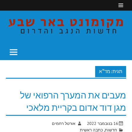
Ski
t
conten
חדשות הנגב והדרום
מקומונט באר שבע
תגית: מד"א
מעבים את המערך הרפואי של
מגן דוד אדום בקריית מלאכי
16 בנובמבר 2022
אורטל רחמים
חדשות
,
כתבה ראשית