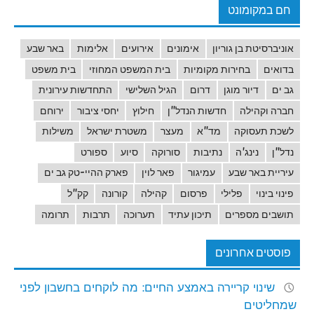
חם במקומונט
אוניברסיטת בן גוריון
אימונים
אירועים
אלימות
באר שבע
בדואים
בחירות מקומיות
בית המשפט המחוזי
בית משפט
גב ים
דיור מוגן
דרום
הגיל השלישי
התחדשות עירונית
חברה וקהילה
חדשות הנדל"ן
חילוץ
יחסי ציבור
ירוחם
לשכת תעסוקה
מד"א
מעצר
משטרת ישראל
משילות
נדל"ן
נינג'ה
נתיבות
סורוקה
סיוע
ספורט
עיריית באר שבע
עמיגור
פאר לוין
פארק ההיי-טק גב ים
פינוי בינוי
פלילי
פרסום
קהילה
קורונה
קק"ל
תושבים מספרים
תיכון עתיד
תערוכה
תרבות
תרומה
פוסטים אחרונים
שינוי קריירה באמצע החיים: מה לוקחים בחשבון לפני
שמחליטים