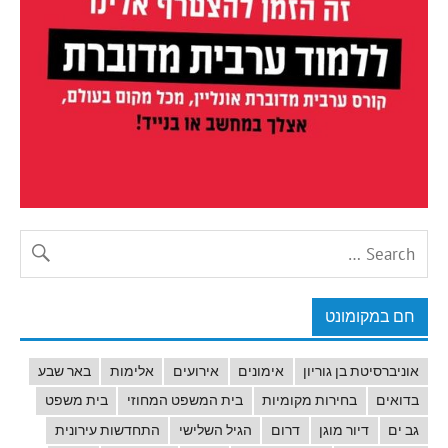
חם במקומונט
אוניברסיטת בן גוריון
אימונים
אירועים
אלימות
באר שבע
בדואים
בחירות מקומיות
בית המשפט המחוזי
בית משפט
גב ים
דיור מוגן
דרום
הגיל השלישי
התחדשות עירונית