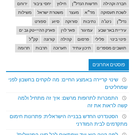
חברה וקהילה
חדשות הנדל"ן
חילוץ
יחסי ציבור
ירוחם
לשכת תעסוקה
מד"א
מעצר
משטרת ישראל
משילות
נדל"ן
נינג'ה
נתיבות
סורוקה
סיוע
ספורט
עיריית באר שבע
עמיגור
פאר לוין
פארק ההיי-טק גב ים
פינוי בינוי
פלילי
פרסום
קהילה
קורונה
קק"ל
תושבים מספרים
תיכון עתיד
תערוכה
תרבות
תרומה
פוסטים אחרונים
שינוי קריירה באמצע החיים: מה לוקחים בחשבון לפני
שמחליטים
התמכרות לתרופות מרשם: איך זה מתחיל ולמה
קשה לראות את זה
הסטנדרט החדש בבנייה הישראלית: פתרונות חימום
מתקדמים לבית המודרני
למה קניה היא יעד שמתאים לכל סוגי המטיילים?