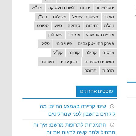
יחסי ציבור
ירוחם
לשכת תעסוקה
מד"א
מעצר
משטרת ישראל
משילות
נדל"ן
נינג'ה
נתיבות
סורוקה
סיוע
ספורט
עיריית באר שבע
עמיגור
פאר לוין
פארק ההיי-טק גב ים
פינוי בינוי
פלילי
פרסום
קהילה
קורונה
קק"ל
תושבים מספרים
תיכון עתיד
תערוכה
תרבות
תרומה
פוסטים אחרונים
שינוי קריירה באמצע החיים: מה
לוקחים בחשבון לפני שמחליטים
התמכרות לתרופות מרשם: איך זה
מתחיל ולמה קשה לראות את זה