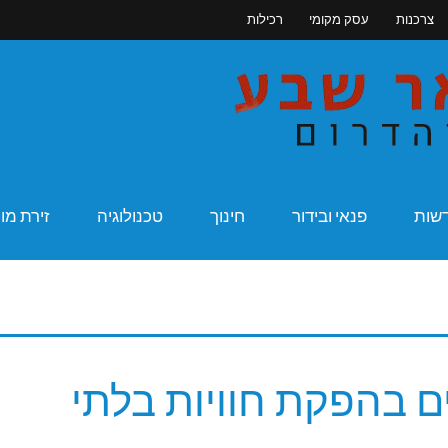
צרכנות
עסק מקומי
רכילות
מקומונט בא
שות
פנאי ובידור
חינוך
טכנולוגיה
זירת מו
מחים בהפקת חוויות בלתי