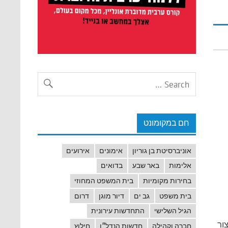
חם במקומונט
אוניברסיטת בן גוריון
אימונים
אירועים
אלימות
באר שבע
בדואים
בחירות מקומיות
בית המשפט המחוזי
בית משפט
גב ים
דיור מוגן
דרום
הגיל השלישי
התחדשות עירונית
 ליצור
חברה וקהילה
חדשות הנדל"ן
חילוץ