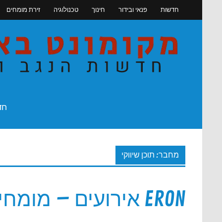
Skip
חדשות
פנאי ובידור
חינוך
טכנולוגיה
זירת מומחים
to
content
חדשות הנגב והדרום
חד
מחבר:
תוכן שיווקי
ERON אירועים – מו