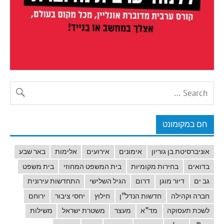
חם במקומונט
אוניברסיטת בן גוריון
אימונים
אירועים
אלימות
באר שבע
בדואים
בחירות מקומיות
בית המשפט המחוזי
בית משפט
גב ים
דיור מוגן
דרום
הגיל השלישי
התחדשות עירונית
חברה וקהילה
חדשות הנדל"ן
חילוץ
יחסי ציבור
ירוחם
לשכת תעסוקה
מד"א
מעצר
משטרת ישראל
משילות