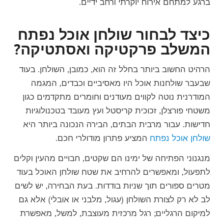
ברגע למתחם אירוח יוקרתי ורחב ידיים.
כיצד לבחור שולחן אוכל נפתח
המשלב פרקטיקה ואסתטיקה?
הרהיט החשוב ביותר בחלל זה הוא, כמובן, השולחן. בעוד
שבעבר שולחנות אוכל היו מאסיביים וכבדים, המגמה
המודרנית נוטה לקווים מעודנים וחומרים מתקדמים כגון
משטחי פורצלן, זכוכית קריסטל ועץ מעובד בטכנולוגיות
חדישות. עבור מרבית הבתים, הבירה הנכונה ביותר היא
שולחן אוכל נפתח
המציע פתרון מודולרי חכם.
מנגנוני הפתיחה של ימינו הם שקטים, חבויים מהעין וקלים
לתפעול, ומאפשרים להרחיב את שטח שולחן האוכל בעוד
מטרים ספורים תוך שניות בודדות. בעת הבחירה, יש לשים
לב לא רק לצורת השולחן (עגול, מלבני או אובלי) אלא גם
למיקום הרגליים; רגל מרכזית מעוצבת, למשל, מאפשרת