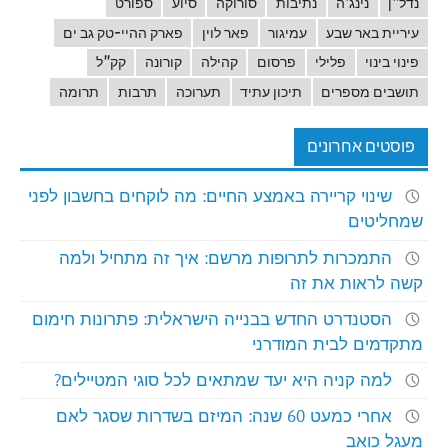
נדל"ן
נינג'ה
נתיבות
סורוקה
סיוע
ספורט
עיריית באר שבע
עמיגור
פאר לוין
פארק ההיי-טק גב ים
פינוי בינוי
פלילי
פרסום
קהילה
קורונה
קק"ל
תושבים מספרים
תיכון עתיד
תערוכה
תרבות
תרומה
פוסטים אחרונים
שינוי קריירה באמצע החיים: מה לוקחים בחשבון לפני
שמחליטים
התמכרות לתרופות מרשם: איך זה מתחיל ולמה
קשה לראות את זה
הסטנדרט החדש בבנייה הישראלית: פתרונות חימום
מתקדמים לבית המודרני
למה קניה היא יעד שמתאים לכל סוגי המטיילים?
אחרי כמעט 60 שנה: המיזם בשדרות שסגר לאם
מעגל כואב