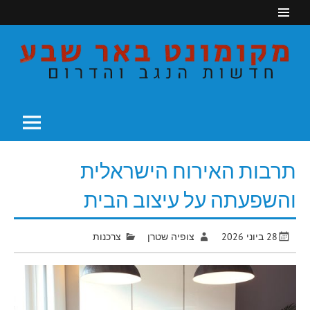
Ski
t
conten
חדשות הנגב והדרום
מקומונט באר שבע
תרבות האירוח הישראלית
והשפעתה על עיצוב הבית
28 ביוני 2026
צופיה שטרן
צרכנות