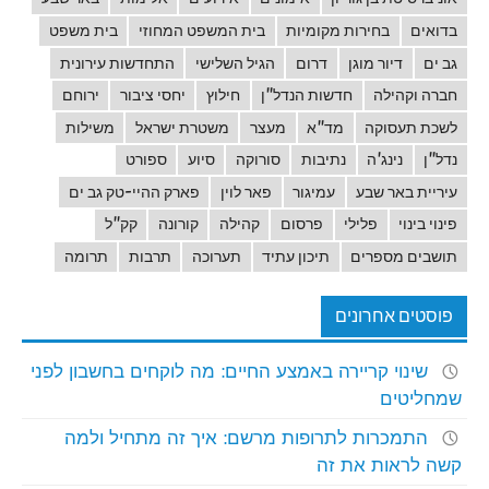
בדואים
בחירות מקומיות
בית המשפט המחוזי
בית משפט
גב ים
דיור מוגן
דרום
הגיל השלישי
התחדשות עירונית
חברה וקהילה
חדשות הנדל"ן
חילוץ
יחסי ציבור
ירוחם
לשכת תעסוקה
מד"א
מעצר
משטרת ישראל
משילות
נדל"ן
נינג'ה
נתיבות
סורוקה
סיוע
ספורט
עיריית באר שבע
עמיגור
פאר לוין
פארק ההיי-טק גב ים
פינוי בינוי
פלילי
פרסום
קהילה
קורונה
קק"ל
תושבים מספרים
תיכון עתיד
תערוכה
תרבות
תרומה
פוסטים אחרונים
שינוי קריירה באמצע החיים: מה לוקחים בחשבון לפני
שמחליטים
התמכרות לתרופות מרשם: איך זה מתחיל ולמה
קשה לראות את זה