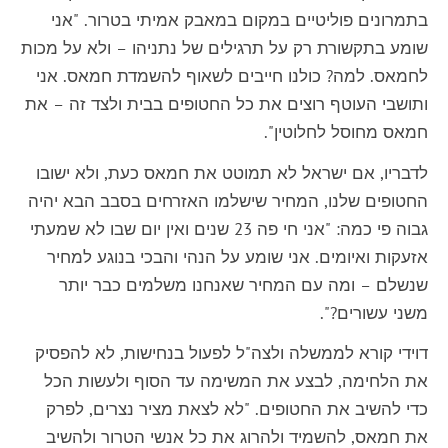
בתמרונים פוליטיים במקום במאבק אמיתי בטרור. "אני
שומע בתקשורת רק על תרגילים של נתניהו – ולא על מכות
לחמאס. למה? כולנו חייבים לשאוף להשמדת חמאס. אני
ותושבי העוטף רוצים את כל החטופים בבית ולצד זה – את
חמאס מחוסל לחלוטין".
לדבריו, אם ישראל לא תמוטט את חמאס כעת, ולא ישובו
החטופים שלנו, המחיר שישלמו האזרחים בסבב הבא יהיה
גבוה פי כמה: "אני חי פה 23 שנים ואין יום שבו לא שמעתי
אזעקות ואיומים. אני שומע על הנהי והבכי בנוגע למחיר
שנשלם – ומה עם המחיר שאנחנו משלמים כבר יותר
משני עשורים?".
דוידי קורא לממשלה ולצה"ל לפעול בנחישות, לא להפסיק
את הלחימה, לבצע את המשימה עד הסוף ולעשות הכל
כדי להשיב את החטופים. "לא לצאת מציר נצרים, לפרק
את חמאס, להשמיד ולהרוג את כל אנשי הטרור ולהשיב