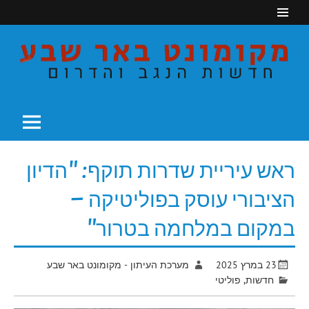
Ski
t
conten
חדשות הנגב והדרום
מקומונט באר שבע
ראש עיריית שדרות תוקף: "הדיון
הציבורי עוסק בפוליטיקה –
במקום במלחמה בטרור"
23 במרץ 2025
מערכת העיתון - מקומונט באר שבע
חדשות
,
פוליטי