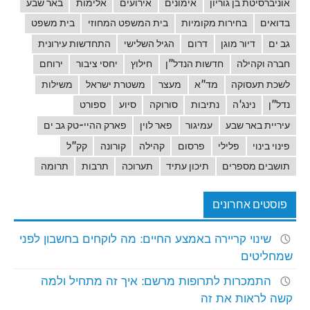
אוניברסיטת בן גוריון
אימונים
אירועים
אלימות
באר שבע
בדואים
בחירות מקומיות
בית המשפט המחוזי
בית משפט
גב ים
דיור מוגן
דרום
הגיל השלישי
התחדשות עירונית
חברה וקהילה
חדשות הנדל"ן
חילוץ
יחסי ציבור
ירוחם
לשכת תעסוקה
מד"א
מעצר
משטרת ישראל
משילות
נדל"ן
נינג'ה
נתיבות
סורוקה
סיוע
ספורט
עיריית באר שבע
עמיגור
פאר לוין
פארק ההיי-טק גב ים
פינוי בינוי
פלילי
פרסום
קהילה
קורונה
קק"ל
תושבים מספרים
תיכון עתיד
תערוכה
תרבות
תרומה
פוסטים אחרונים
שינוי קריירה באמצע החיים: מה לוקחים בחשבון לפני
שמחליטים
התמכרות לתרופות מרשם: איך זה מתחיל ולמה
קשה לראות את זה