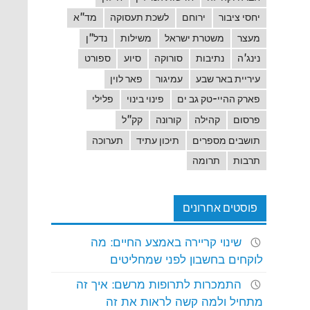
יחסי ציבור
ירוחם
לשכת תעסוקה
מד"א
מעצר
משטרת ישראל
משילות
נדל"ן
נינג'ה
נתיבות
סורוקה
סיוע
ספורט
עיריית באר שבע
עמיגור
פאר לוין
פארק ההיי-טק גב ים
פינוי בינוי
פלילי
פרסום
קהילה
קורונה
קק"ל
תושבים מספרים
תיכון עתיד
תערוכה
תרבות
תרומה
פוסטים אחרונים
שינוי קריירה באמצע החיים: מה
לוקחים בחשבון לפני שמחליטים
התמכרות לתרופות מרשם: איך זה
מתחיל ולמה קשה לראות את זה