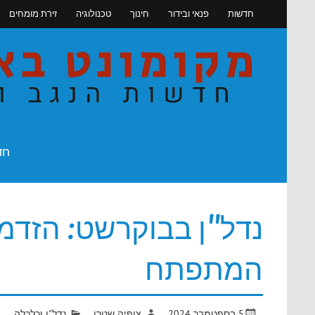
Skip
חדשות
פנאי ובידור
חינוך
טכנולוגיה
זירת מומחים
to
content
חדשות הנגב והדרום
חד
נדל"ן בבוקרשט: הזדמנ
המתפתח
5 בספטמבר 2024
צופיה שטרן
נדל"ן וכלכלה