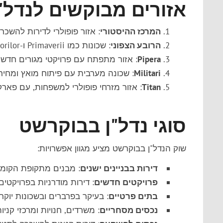
אזורים מבוקשים לנדל"
המרכז ההיסטורי
: אזור פופולרי לדירות להשכרה
הרובע הצפוני
: שכונות כמו Primaverii ו-Aviatorilor ידועות בנכסי היוקרה שלהן.
Pipera
: אזור מתפתח עם פרויקטי מגורים חדשי
Militari
: שכונה מערבית עם פיתוח מואץ ומחיר
Titan
: אזור מזרחי פופולרי למשפחות, עם פארק
סוגי נדל"ן בבוקרשט
שוק הנדל"ן בבוקרשט מציע מגוון אפשרויות:
דירות בבניינים ישנים
: מבנים מתקופת הקומונ
פרויקטים חדשים
: דירות מודרניות בפרויקטי
בתים פרטיים
: בעיקר בפרברים ובשכונות יוקרת
נכסים מסחריים
: משרדים, חנויות ומרכזי קניות