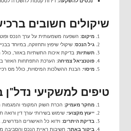
נכסים להשקעה
: דירות קטנות להשכרה לסטוד
שיקולים חשובים ברכי
מיקום
: השפעה משמעותית על ערך הנכס ופוט
גיל הנכס
: שיקולי שיפוץ ותחזוקה, במיוחד בבניי
תשתיות
: בדיקת איכות התשתיות באזור, כולל ת
פוטנציאל צמיחה
: הערכת התפתחות האזור בש
מיסוי
: הבנת ההשלכות המיסויות, כולל מס רכי
טיפים למשקיעי נדל"ן 
מחקר מעמיק
: הכרת השוק המקומי והמגמות הא
ייעוץ מקצועי
: שימוש בשירותי עורך דין ורואה ח
בדיקת היתרים
: וידוא כל האישורים הנדרשים,
ביקור באתר
: חשיבות ראיית הנכס והסביבה מק