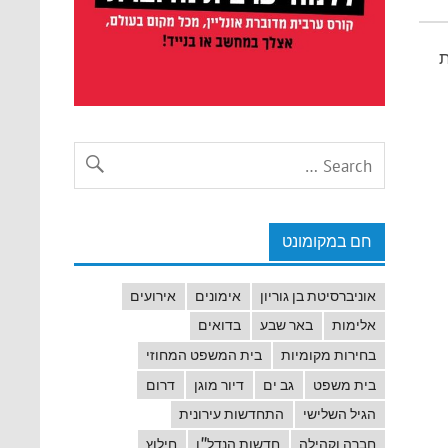
ת
חם במקומונט
אוניברסיטת בן גוריון
אימונים
אירועים
אלימות
באר שבע
בדואים
בחירות מקומיות
בית המשפט המחוזי
בית משפט
גב ים
דיור מוגן
דרום
הגיל השלישי
התחדשות עירונית
חברה וקהילה
חדשות הנדל"ן
חילוץ