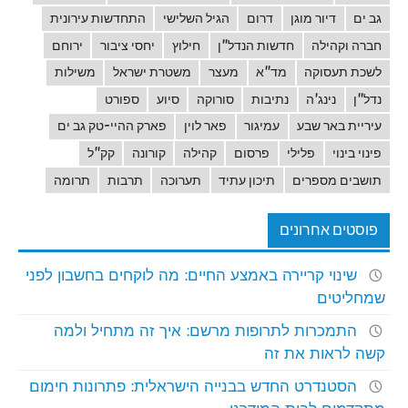
גב ים
דיור מוגן
דרום
הגיל השלישי
התחדשות עירונית
חברה וקהילה
חדשות הנדל"ן
חילוץ
יחסי ציבור
ירוחם
לשכת תעסוקה
מד"א
מעצר
משטרת ישראל
משילות
נדל"ן
נינג'ה
נתיבות
סורוקה
סיוע
ספורט
עיריית באר שבע
עמיגור
פאר לוין
פארק ההיי-טק גב ים
פינוי בינוי
פלילי
פרסום
קהילה
קורונה
קק"ל
תושבים מספרים
תיכון עתיד
תערוכה
תרבות
תרומה
פוסטים אחרונים
שינוי קריירה באמצע החיים: מה לוקחים בחשבון לפני
שמחליטים
התמכרות לתרופות מרשם: איך זה מתחיל ולמה
קשה לראות את זה
הסטנדרט החדש בבנייה הישראלית: פתרונות חימום