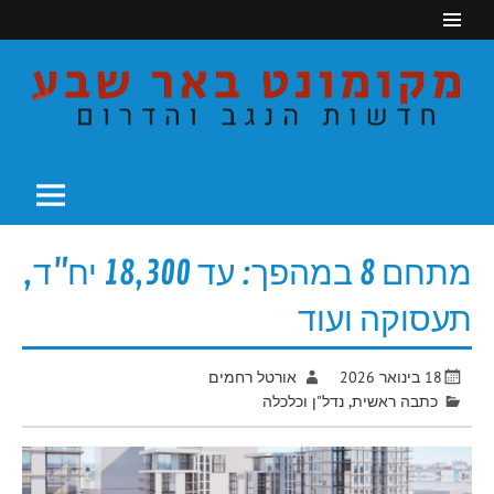
Ski
t
conten
חדשות הנגב והדרום
מקומונט באר שבע
מתחם 8 במהפך: עד 18,300 יח"ד,
תעסוקה ועוד
18 בינואר 2026
אורטל רחמים
כתבה ראשית
,
נדל"ן וכלכלה