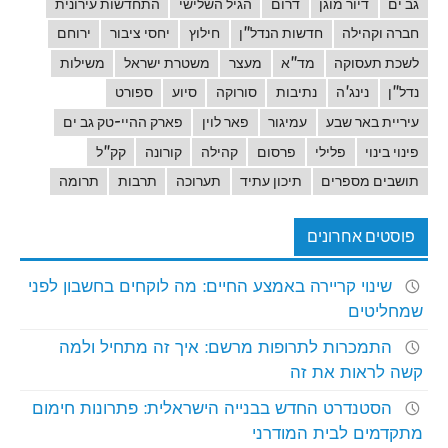
גב ים
דיור מוגן
דרום
הגיל השלישי
התחדשות עירונית
חברה וקהילה
חדשות הנדל"ן
חילוץ
יחסי ציבור
ירוחם
לשכת תעסוקה
מד"א
מעצר
משטרת ישראל
משילות
נדל"ן
נינג'ה
נתיבות
סורוקה
סיוע
ספורט
עיריית באר שבע
עמיגור
פאר לוין
פארק ההיי-טק גב ים
פינוי בינוי
פלילי
פרסום
קהילה
קורונה
קק"ל
תושבים מספרים
תיכון עתיד
תערוכה
תרבות
תרומה
פוסטים אחרונים
שינוי קריירה באמצע החיים: מה לוקחים בחשבון לפני
שמחליטים
התמכרות לתרופות מרשם: איך זה מתחיל ולמה
קשה לראות את זה
הסטנדרט החדש בבנייה הישראלית: פתרונות חימום
מתקדמים לבית המודרני