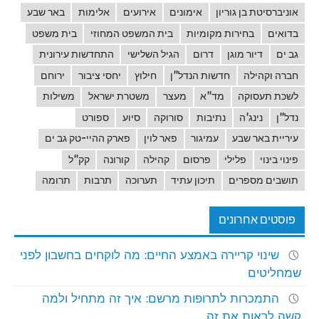
אוניברסיטת בן גוריון
אימונים
אירועים
אלימות
באר שבע
בדואים
בחירות מקומיות
בית המשפט המחוזי
בית משפט
גב ים
דיור מוגן
דרום
הגיל השלישי
התחדשות עירונית
חברה וקהילה
חדשות הנדל"ן
חילוץ
יחסי ציבור
ירוחם
לשכת תעסוקה
מד"א
מעצר
משטרת ישראל
משילות
נדל"ן
נינג'ה
נתיבות
סורוקה
סיוע
ספורט
עיריית באר שבע
עמיגור
פאר לוין
פארק ההיי-טק גב ים
פינוי בינוי
פלילי
פרסום
קהילה
קורונה
קק"ל
תושבים מספרים
תיכון עתיד
תערוכה
תרבות
תרומה
פוסטים אחרונים
שינוי קריירה באמצע החיים: מה לוקחים בחשבון לפני
שמחליטים
התמכרות לתרופות מרשם: איך זה מתחיל ולמה
קשה לראות את זה