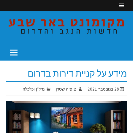
Ski
t
conten
חדשות הנגב והדרום
מקומונט באר שבע
מידע על קניית דירות בדרום
28 בנובמבר 2021
צופיה שטרן
נדל"ן וכלכלה