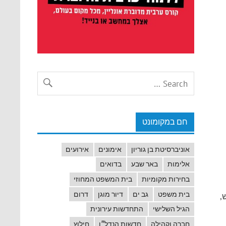
חם במקומונט
אוניברסיטת בן גוריון
אימונים
אירועים
אלימות
באר שבע
בדואים
בחירות מקומיות
בית המשפט המחוזי
בית משפט
גב ים
דיור מוגן
דרום
,
הגיל השלישי
התחדשות עירונית
חברה וקהילה
חדשות הנדל"ן
חילוץ