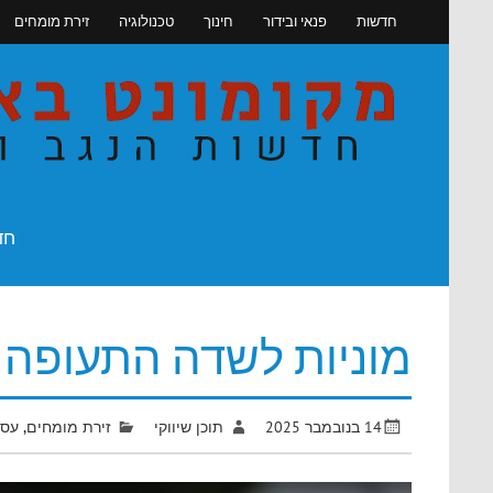
Skip
חדשות
פנאי ובידור
חינוך
טכנולוגיה
זירת מומחים
to
content
חדשות הנגב והדרום
חד
מוניות לשדה התעופה
14 בנובמבר 2025
תוכן שיווקי
זירת מומחים
,
עסק