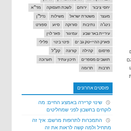
יחסי ציבור
ירוחם
לשכת תעסוקה
מד"א
מעצר
משטרת ישראל
משילות
נדל"ן
נינג'ה
נתיבות
סורוקה
סיוע
ספורט
עיריית באר שבע
עמיגור
פאר לוין
פארק ההיי-טק גב ים
פינוי בינוי
פלילי
פרסום
קהילה
קורונה
קק"ל
ם
תושבים מספרים
תיכון עתיד
תערוכה
תרבות
תרומה
פוסטים אחרונים
שינוי קריירה באמצע החיים: מה
לוקחים בחשבון לפני שמחליטים
התמכרות לתרופות מרשם: איך זה
מתחיל ולמה קשה לראות את זה