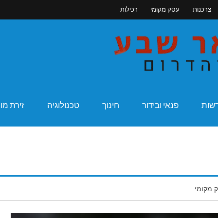
צרכנות
עסק מקומי
רכילות
מקומונט בא
שות
פנאי ובידור
חינוך
טכנולוגיה
זירת מו
 מקומי