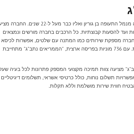
ג
תחנת מוניות "הממריאים נתב"ג" מציעה שירותי הסעה מנמל התעופה בן גוריון ואליו כבר מעל ל-22 שנים. ה
יות ועד להסעות קבוצתיות. כל הרכבים בחברה מורשים ונמצאים
החברה מספקת שירותים כמו המתנה עם שלטים, אפשרות לכיסא
תינוק, הזמנת מוניות מונגשות, ונהגים דוברי מגוון שפות. עם 736 מוניות בפריסה ארצית, "הממריאים נתב"ג" מתחייבת
ב"ג" מציעה צוות תמיכה מקצועי המספק פתרונות לכל בעיה שעל
רויות תשלום נוחות, כולל כרטיסי אשראי, תשלומים דיגיטליים
בטיח חווית שירות מושלמת וללא תקלות.