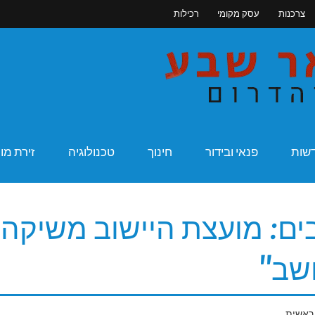
צרכנות
עסק מקומי
רכילות
מקומונט בא
שות
פנאי ובידור
חינוך
טכנולוגיה
זירת מו
ם: מועצת היישוב משיקה
שב"
ראשית