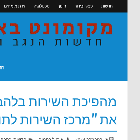
Skip
חדשות
פנאי ובידור
חינוך
טכנולוגיה
זירת מומחים
to
content
חדשות הנגב והדרום
חד
מהפיכת השירות בלהבי
את "מרכז השירות לתו
26 בנובמבר 2024
אורטל רחמים
חדשות
,
כתבה 