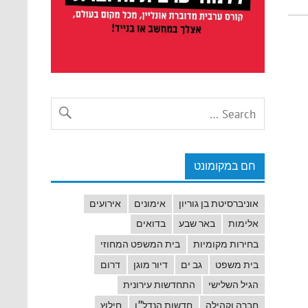
חם במקומונט
אוניברסיטת בן גוריון
אימונים
אירועים
אלימות
באר שבע
בדואים
בחירות מקומיות
בית המשפט המחוזי
בית משפט
גב ים
דיור מוגן
דרום
הגיל השלישי
התחדשות עירונית
חברה וקהילה
חדשות הנדל"ן
חילוץ