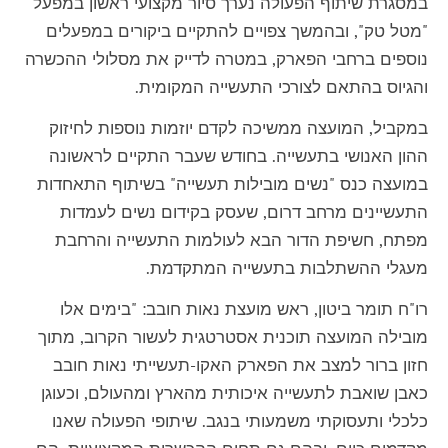
במסגרת שיתוף הפעולה נערך סיור מקצועי ראשון במפעל
"מטל טק", ובהמשך צפויים להתקיים ביקורים במפעלים
נוספים ברחבי הפארק, במטרה לדייק את מסלולי ההכשרה
והגיוס בהתאם לצורכי התעשייה המקומית.
במקביל, המועצה ממשיכה לקדם יוזמות נוספות לחיזוק
ההון האנושי בתעשייה. בחודש שעבר התקיים לראשונה
במועצה כנס "נשים מובילות תעשייה" בשיתוף התאחדות
התעשיינים מרחב דרום, שעסק בקידום נשים לעמדות
מפתח, חשיפת הדור הבא לעולמות התעשייה והרחבת
מעגלי ההשתלבות בתעשייה המתקדמת.
רו"ח תומר ביטון, ראש מועצת נאות חובב: "בימים אלו
מובילה המועצה תוכנית אסטרטגית לעשור הקרוב, מתוך
חזון ברור למצב את הפארק האקו-תעשייתי נאות חובב
כאבן שואבת לתעשייה איכותית מהארץ ומהעולם, וכעוגן
כלכלי ותעסוקתי משמעותי בנגב. שיתופי הפעולה שאנו