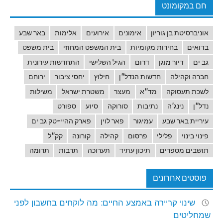
חם במקומונט
אוניברסיטת בן גוריון
אימונים
אירועים
אלימות
באר שבע
בדואים
בחירות מקומיות
בית המשפט המחוזי
בית משפט
גב ים
דיור מוגן
דרום
הגיל השלישי
התחדשות עירונית
חברה וקהילה
חדשות הנדל"ן
חילוץ
יחסי ציבור
ירוחם
לשכת תעסוקה
מד"א
מעצר
משטרת ישראל
משילות
נדל"ן
נינג'ה
נתיבות
סורוקה
סיוע
ספורט
עיריית באר שבע
עמיגור
פאר לוין
פארק ההיי-טק גב ים
פינוי בינוי
פלילי
פרסום
קהילה
קורונה
קק"ל
תושבים מספרים
תיכון עתיד
תערוכה
תרבות
תרומה
פוסטים אחרונים
שינוי קריירה באמצע החיים: מה לוקחים בחשבון לפני
שמחליטים