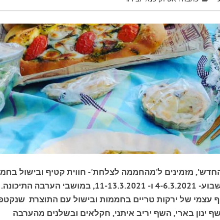
 החדש', מזמינים ל'מהחממה לצלחת'- חווית קטיף ובישול בחמ
חקלאי הערבה התיכונה, שתתקיים לאורך שני סופי שבוע- 4-6.3.2021 ו- 11-13.3.2021, במושבי הערבה התיכונה.
קטיף עצמי של ירקות טריים בחממות ובישול עם התוצרת שנקטפ
שף ינון בארי, השף יריב איתני, חקלאים ובשלנים מהערבה