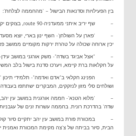
בין הפעילויות וסדנאות הבישול – 'מהחממה לצלחת':
– שף יריב איתני ממעדניה-route 90, בצוקים יקיים סדנת "מדברים בשר וכל מה שליד דרך מעשנה".
– 'פארן על השולחן'- השף ינון בארי, יוצא מסעדות ה
יכין ארוחה שכולה על טהרת ירקות מקומיים ממושב פא
– "אצל אביגד בשדה"- משק אורגני במושב עידן- הח
על חקלאות ברת קיימא, ויערכו סדנת בישול בלב המ
– הפנינג חקלאי ב"אדם ואדמה"- תלמידי תיכון 'אדם
ושולחים סלי מזון לנזקקים, המבקרים ישתתפו בעבודה 
– 'מלוא הטנא'- חממה אורגנית במושב עין יהב, של ת
שדה' בהדרכת רונית. בחממה עשרות זנים של עגבניות שר
– במכוורת פורת במושב עין יהב יתקיים סיור קולינ
הבית, סיור בביתה של צ'צה מקימת המכוורת ואמנית ידו