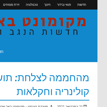
Skip
חדשות
פנאי ובידור
חינוך
טכנולוגיה
זירת מומחים
to
content
חדשות הנגב והדרום
חד
מהחממה לצלחת: תושבי
קולינריה וחקלאות
21 בפברואר 2021
מערכת העיתון - מקומונט באר שבע