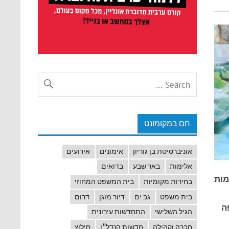
חם במקומונט
אוניברסיטת בן גוריון
אימונים
אירועים
אלימות
באר שבע
בדואים
מות
בחירות מקומיות
בית המשפט המחוזי
בית משפט
גב ים
דיור מוגן
דרום
ה
הגיל השלישי
התחדשות עירונית
חברה וקהילה
חדשות הנדל"ן
חילוץ