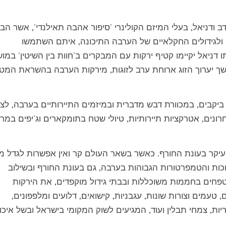
, בהנחיית נדב ודניאל, בעלי המיזם הקולינרי 'סיפור אהבה תאילנדי', אשר הבי
ולגידולים החקלאיים של הערבה התיכונה, איתם השתמשו
דניאל יקיימו קטיף ירקות עם המבקרים ב'חוות בין השיטין' במו
ך יערוך הזוג ארוחת ערב לזוגות, מירקות הערבה בהשראת המט
 ביקבים, במכוורת דבש מדברית ובמיזמים התיירותיים בערבה, לצ
נים, אטרקציות תיירותיות, טיולי שטח בתומקארים וג'יפים במר
קר בעונת החורף. כאשר בשאר העולם קר ואין אפשרות לגדל מז
ת והטמפרטורות הגבוהות בערבה, גם בעונת החורף ובשילוב
טפחים בחממות משוכללות ובבתי גידול מוקפדים, את הירקות
טעמים וצורות שונות, עגבניות, קישואים, דלועים ומלפפונים,
ריות, צמחי תבלין ועוד, המגיעים לשוק המקומי בישראל ובשל איכ