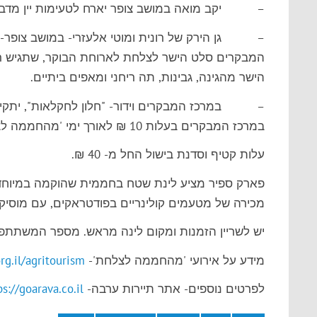
– יקב מואה במושב צופר יארח לטעימות יין מדברי 
– גן הירק של רונית ומוטי אלעזרי- במושב צופר- רונ
המבקרים סלט הישר לצלחת לארוחת הבוקר, שתגיש רוני
הישר מהגינה, גבינות, תה ריחני ומאפים ביתיים.
– במרכז המבקרים וידור- "חלון לחקלאות", יתקיים 
במרכז המבקרים בעלות 10 ₪ לאורך ימי 'מהחממה לצלחת'.
עלות קטיף וסדנת בישול החל מ- 40 ₪.
פארק ספיר מציע לינת שטח בחממית שהוקמה במיוחד 
מכירה של מטעמים קולינריים בפודטראקים, עם מוסיקה ואוויר
יש לשריין הזמנות ומקום לינה מראש. מספר המשתתפ
מידע על אירועי 'מהחממה לצלחת'-
g.il/agritourism/
לפרטים נוספים- אתר תיירות ערבה-
ps://goarava.co.il/