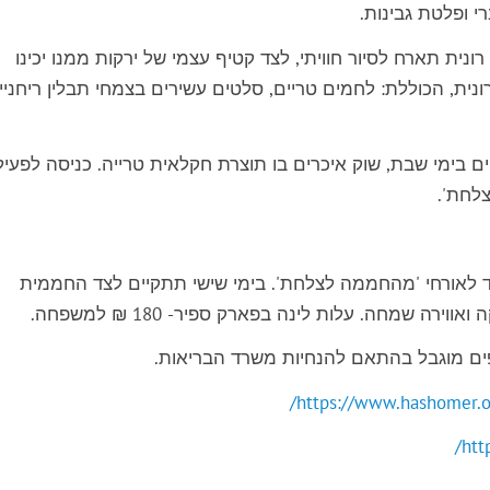
ופלטת גבינות.
ית תארח לסיור חוויתי, לצד קטיף עצמי של ירקות ממנו יכינו
ת, הכוללת: לחמים טריים, סלטים עשירים בצמחי תבלין ריחניי
בימי שבת, שוק איכרים בו תוצרת חקלאית טרייה. כניסה לפעיל
לאורחי 'מהחממה לצלחת'. בימי שישי תתקיים לצד החממית
ה שמחה. עלות לינה בפארק ספיר- 180 ₪ למשפחה.
ים מוגבל בהתאם להנחיות משרד הבריאות.
https://www.hashomer.or
htt