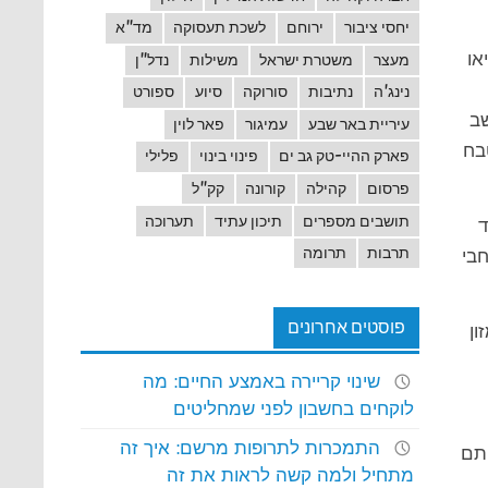
יחסי ציבור
ירוחם
לשכת תעסוקה
מד"א
או
מעצר
משטרת ישראל
משילות
נדל"ן
נינג'ה
נתיבות
סורוקה
סיוע
ספורט
שב
עיריית באר שבע
עמיגור
פאר לוין
בח
פארק ההיי-טק גב ים
פינוי בינוי
פלילי
פרסום
קהילה
קורונה
קק"ל
תושבים מספרים
תיכון עתיד
תערוכה
ד
תרבות
תרומה
חבי
פוסטים אחרונים
ון
שינוי קריירה באמצע החיים: מה
לוקחים בחשבון לפני שמחליטים
התמכרות לתרופות מרשם: איך זה
ותם
מתחיל ולמה קשה לראות את זה