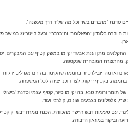
יוקרה בלונדון "הפאלומר" וה"ברברי" ובעל קייטרינג במושב פא
רן.
קלאים מתן וענת אביגד יקיימו במשק קטיף עם המבקרים, יספ
שק, מהתוצרת המובחרת שנקטפה.
 ואדמה' יובילו סיור בחממה שהקימו, בה הם מגדלים ירקות
בחממה, בקטיף ירקות, לצד דוכני יצירה לכל המשפחה.
ומר ורונית טנא, בה יקיימו סיור, קטיף עצמי וסדנת 'בישולי
י, פלפלונים בצבעים שונים, קולרבי ועוד.
רי, עם טעימות דבש היישר מהכוורת, הכנת ממרח דבש וקוקטייל
עה וביקור במוזאון הדבורה.