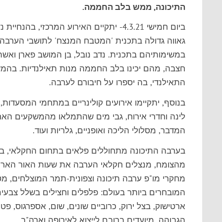
התיכונה, ממש בלב החממה.
ביום חמישי 4.3.21- יתקיים האירוע המרכזי
גאווה גדולה בתכנית 'המטבח המנצח' לתושבי הערבה 
במשימותיהם בתכנית. נדב נובל, בן המושב פארן ואשתו 
חצבה, מהם יכינו בלב החממה מנות תאילנדיות. בהמש
התאילנדי, בה יספרו על חיבורם לערבה.
בנוסף, יתקיימו אירועים קולינריים במתחמי המסעדות,
לינה וחדרי אירוח, גבי מים שהתמלאו מהמשקעים האחרו
המדבר, מסלולי הליכה ואופניים, גלריות ועוד.
בערבה התיכונה מתחוללים פלאים בתחום החקלאי, בעי
מהצומח, מנצלים חקלאי הערבה את שעות האור הארוכו
מחקרי מו"פ ערבה תיכונה וצפונית-תמר המוצלחים, מ
המובחרים ביותר בעולם: פלפלים וחצילים בשלל צבעים, 
ארטישוק, בצל ירוק, כרוביים שונים, שום, אספרגוס, פט
הגבוהה, מיועדים ברובם לייצוא לאירופה וארה"ב.