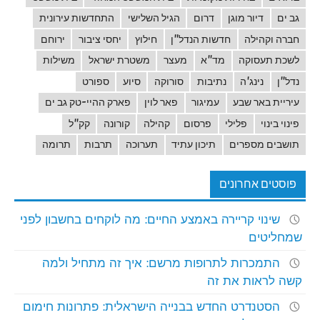
גב ים
דיור מוגן
דרום
הגיל השלישי
התחדשות עירונית
חברה וקהילה
חדשות הנדל"ן
חילוץ
יחסי ציבור
ירוחם
לשכת תעסוקה
מד"א
מעצר
משטרת ישראל
משילות
נדל"ן
נינג'ה
נתיבות
סורוקה
סיוע
ספורט
עיריית באר שבע
עמיגור
פאר לוין
פארק ההיי-טק גב ים
פינוי בינוי
פלילי
פרסום
קהילה
קורונה
קק"ל
תושבים מספרים
תיכון עתיד
תערוכה
תרבות
תרומה
פוסטים אחרונים
שינוי קריירה באמצע החיים: מה לוקחים בחשבון לפני
שמחליטים
התמכרות לתרופות מרשם: איך זה מתחיל ולמה
קשה לראות את זה
הסטנדרט החדש בבנייה הישראלית: פתרונות חימום