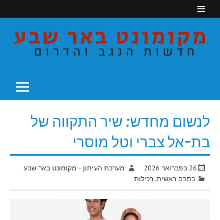
Ski
t
conten
חדשות הנגב והדרום
מקומונט באר שבע
לנשום מחדש: שיר התקווה של
בת-אל צברי וטל מוסרי
26 בפברואר 2026
מערכת העיתון - מקומונט באר שבע
כתבה ראשית
,
רכילות