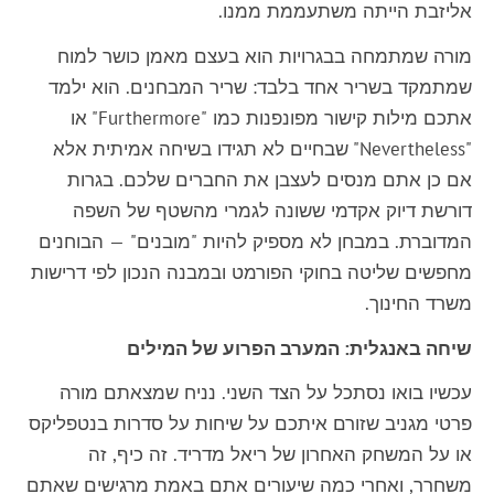
אליזבת הייתה משתעממת ממנו.
מורה שמתמחה בבגרויות הוא בעצם מאמן כושר למוח
שמתמקד בשריר אחד בלבד: שריר המבחנים. הוא ילמד
אתכם מילות קישור מפונפנות כמו "Furthermore" או
"Nevertheless" שבחיים לא תגידו בשיחה אמיתית אלא
אם כן אתם מנסים לעצבן את החברים שלכם. בגרות
דורשת דיוק אקדמי ששונה לגמרי מהשטף של השפה
המדוברת. במבחן לא מספיק להיות "מובנים" — הבוחנים
מחפשים שליטה בחוקי הפורמט ובמבנה הנכון לפי דרישות
משרד החינוך.
שיחה באנגלית: המערב הפרוע של המילים
עכשיו בואו נסתכל על הצד השני. נניח שמצאתם מורה
פרטי מגניב שזורם איתכם על שיחות על סדרות בנטפליקס
או על המשחק האחרון של ריאל מדריד. זה כיף, זה
משחרר, ואחרי כמה שיעורים אתם באמת מרגישים שאתם