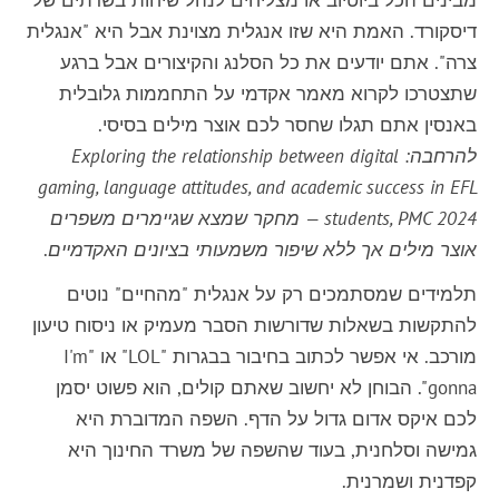
דיסקורד. האמת היא שזו אנגלית מצוינת אבל היא "אנגלית
צרה". אתם יודעים את כל הסלנג והקיצורים אבל ברגע
שתצטרכו לקרוא מאמר אקדמי על התחממות גלובלית
באנסין אתם תגלו שחסר לכם אוצר מילים בסיסי.
להרחבה:
Exploring the relationship between digital
gaming, language attitudes, and academic success in EFL
students, PMC
2024 — מחקר שמצא שגיימרים משפרים
אוצר מילים אך ללא שיפור משמעותי בציונים האקדמיים
.
תלמידים שמסתמכים רק על אנגלית "מהחיים" נוטים
להתקשות בשאלות שדורשות הסבר מעמיק או ניסוח טיעון
מורכב. אי אפשר לכתוב בחיבור בבגרות "LOL" או "I'm
gonna". הבוחן לא יחשוב שאתם קולים, הוא פשוט יסמן
לכם איקס אדום גדול על הדף. השפה המדוברת היא
גמישה וסלחנית, בעוד שהשפה של משרד החינוך היא
קפדנית ושמרנית.