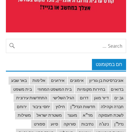
חם במקומונט
אוניברסיטת בן גוריון
אימונים
אירועים
אלימות
באר שבע
בדואים
בחירות מקומיות
בית המשפט המחוזי
בית משפט
גב ים
דיור מוגן
דרום
הגיל השלישי
התחדשות עירונית
חברה וקהילה
חדשות הנדל"ן
חילוץ
יחסי ציבור
ירוחם
לשכת תעסוקה
מד"א
מעצר
משטרת ישראל
משילות
נדל"ן
נינג'ה
נתיבות
סורוקה
סיוע
ספורט