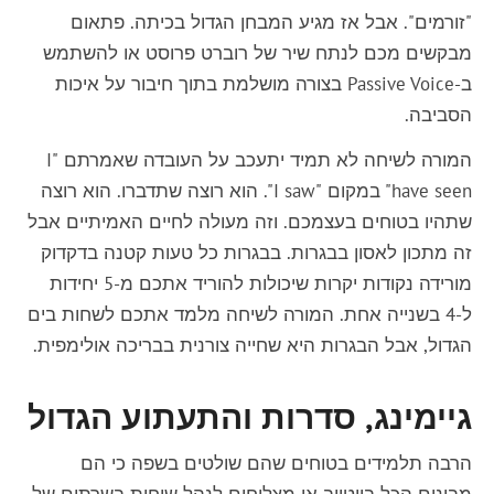
"זורמים". אבל אז מגיע המבחן הגדול בכיתה. פתאום
מבקשים מכם לנתח שיר של רוברט פרוסט או להשתמש
ב-Passive Voice בצורה מושלמת בתוך חיבור על איכות
הסביבה.
המורה לשיחה לא תמיד יתעכב על העובדה שאמרתם "I
have seen" במקום "I saw". הוא רוצה שתדברו. הוא רוצה
שתהיו בטוחים בעצמכם. וזה מעולה לחיים האמיתיים אבל
זה מתכון לאסון בבגרות. בבגרות כל טעות קטנה בדקדוק
מורידה נקודות יקרות שיכולות להוריד אתכם מ-5 יחידות
ל-4 בשנייה אחת. המורה לשיחה מלמד אתכם לשחות בים
הגדול, אבל הבגרות היא שחייה צורנית בבריכה אולימפית.
גיימינג, סדרות והתעתוע הגדול
הרבה תלמידים בטוחים שהם שולטים בשפה כי הם
מבינים הכל ביוטיוב או מצליחים לנהל שיחות בשרתים של