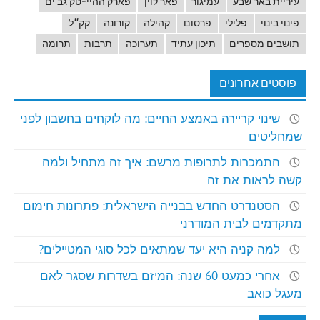
עיריית באר שבע
עמיגור
פאר לוין
פארק ההיי-טק גב ים
פינוי בינוי
פלילי
פרסום
קהילה
קורונה
קק"ל
תושבים מספרים
תיכון עתיד
תערוכה
תרבות
תרומה
פוסטים אחרונים
שינוי קריירה באמצע החיים: מה לוקחים בחשבון לפני
שמחליטים
התמכרות לתרופות מרשם: איך זה מתחיל ולמה
קשה לראות את זה
הסטנדרט החדש בבנייה הישראלית: פתרונות חימום
מתקדמים לבית המודרני
למה קניה היא יעד שמתאים לכל סוגי המטיילים?
אחרי כמעט 60 שנה: המיזם בשדרות שסגר לאם
מעגל כואב