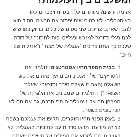
אז מה עושים? מוותרים על הבגרות ועוברים לגור
באוסטרליה? לא בטוח שזה יפתור את הבעיה. הסוד הוא
להבין שאתם צריכים שני סטים של כלים. בדיוק כמו שיש
לכם נעלי כדורגל למגרש ונעליים יפות לחתונה של דודה
שלכם כך אתם צריכים "אנגלית של מבחן" ו"אנגלית של
חיים".
בבית הספר תהיו אסטרטגים:
תלמדו את
ה"טריקים" של האנסין. תבינו איך מזהים את סוג
השאלה (האם זו שאלת סיבה ותוצאה? שאלת
השוואה?). התלמידים שמבינים את הלוגיקה של
המבחן הם אלו שמצליחים הכי הרבה, גם אם הם לא
הכי טובים בשפה.
בזמן הפנוי תהיו חוקרים:
תקיפו את עצמכם בשפה
בצורה מודעת. תראו סדרות עם כתוביות באנגלית ולא
בעברית. נסו לקרוא את המילים של השירים שאתם