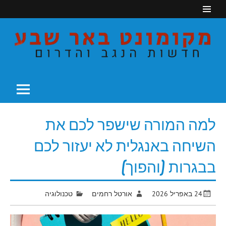
Ski
t
conten
חדשות הנגב והדרום
מקומונט באר שבע
למה המורה שישפר לכם את
השיחה באנגלית לא יעזור לכם
בבגרות (והפוך)
24 באפריל 2026
אורטל רחמים
טכנולוגיה