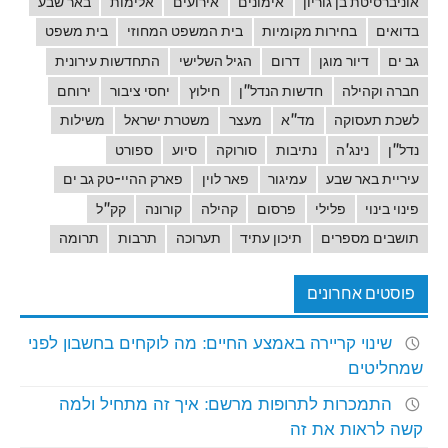
אוניברסיטת בן גוריון
אימונים
אירועים
אלימות
באר שבע
בדואים
בחירות מקומיות
בית המשפט המחוזי
בית משפט
גב ים
דיור מוגן
דרום
הגיל השלישי
התחדשות עירונית
חברה וקהילה
חדשות הנדל"ן
חילוץ
יחסי ציבור
ירוחם
לשכת תעסוקה
מד"א
מעצר
משטרת ישראל
משילות
נדל"ן
נינג'ה
נתיבות
סורוקה
סיוע
ספורט
עיריית באר שבע
עמיגור
פאר לוין
פארק ההיי-טק גב ים
פינוי בינוי
פלילי
פרסום
קהילה
קורונה
קק"ל
תושבים מספרים
תיכון עתיד
תערוכה
תרבות
תרומה
פוסטים אחרונים
שינוי קריירה באמצע החיים: מה לוקחים בחשבון לפני
שמחליטים
התמכרות לתרופות מרשם: איך זה מתחיל ולמה
קשה לראות את זה