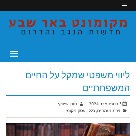
Ski
t
conten
חדשות הנגב והדרום
מקומונט באר שבע
ליווי משפטי שמקל על החיים
המשפחתיים
3 בספטמבר 2024
תוכן שיווקי
זירת מומחים
,
כללי
,
עסק מקומי