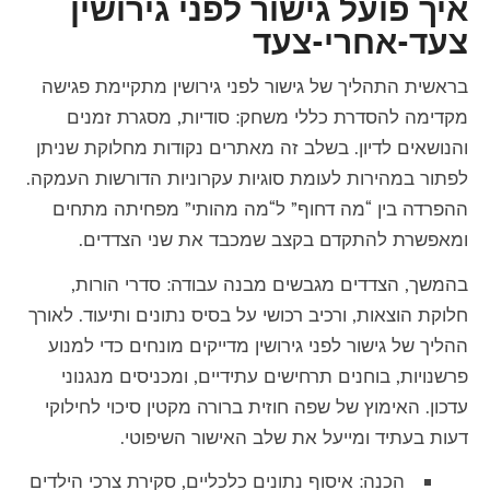
איך פועל גישור לפני גירושין
צעד-אחרי-צעד
בראשית התהליך של
גישור לפני גירושין
מתקיימת פגישה
מקדימה להסדרת כללי משחק: סודיות, מסגרת זמנים
והנושאים לדיון. בשלב זה מאתרים נקודות מחלוקת שניתן
לפתור במהירות לעומת סוגיות עקרוניות הדורשות העמקה.
ההפרדה בין “מה דחוף” ל“מה מהותי” מפחיתה מתחים
ומאפשרת להתקדם בקצב שמכבד את שני הצדדים.
בהמשך, הצדדים מגבשים מבנה עבודה: סדרי הורות,
חלוקת הוצאות, ורכיב רכושי על בסיס נתונים ותיעוד. לאורך
ההליך של
גישור לפני גירושין
מדייקים מונחים כדי למנוע
פרשנויות, בוחנים תרחישים עתידיים, ומכניסים מנגנוני
עדכון. האימוץ של שפה חוזית ברורה מקטין סיכוי לחילוקי
דעות בעתיד ומייעל את שלב האישור השיפוטי.
הכנה: איסוף נתונים כלכליים, סקירת צרכי הילדים