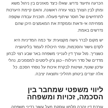
הכרעה ותיעוד נדרש. שאלו כיצד מאזנים בין ניהול משא
ומתן לבין הצורך בצווי עזרה ראשונה, והאם קיימת היערכות
לתרחישים של חוסר שיתוף פעולה. תוכנית עבודה שקופה
מפחיתה אי-ודאות וממקדת את המאמצים היכן שהם
נדרשים באמת.
יש מקום לברר גישה מקצועית: עד כמה המדיניות היא
לקדם גישור והסכמות, ומהי היכולת לעמוד בליטיגציה
כשצריך. מול
עורך דין לענייני משפחה באר שבע
רצוי לבחון
מדדים של סדר ויעילות—כגון צ’ק-ליסטים למסמכים, נהלי
עדכון שוטף, ושיטות לבקרת איכות על נוסחי הסכם. כל
אלה יוצרים ביטחון תהליכי ותוצאה יציבה.
ליווי משפטי שמחבר בין
הסכמה, זכויות ומשפחה
עורכת דין זהבה סלמון עוסקת מעל עשור בדיני משפחה,