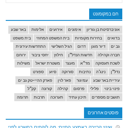
חם במקומונט
אוניברסיטת בן גוריון
אימונים
אירועים
אלימות
באר שבע
בדואים
בחירות מקומיות
בית המשפט המחוזי
בית משפט
גב ים
דיור מוגן
דרום
הגיל השלישי
התחדשות עירונית
חברה וקהילה
חדשות הנדל"ן
חילוץ
יחסי ציבור
ירוחם
לשכת תעסוקה
מד"א
מעצר
משטרת ישראל
משילות
נדל"ן
נינג'ה
נתיבות
סורוקה
סיוע
ספורט
עיריית באר שבע
עמיגור
פאר לוין
פארק ההיי-טק גב ים
פינוי בינוי
פלילי
פרסום
קהילה
קורונה
קק"ל
תושבים מספרים
תיכון עתיד
תערוכה
תרבות
תרומה
פוסטים אחרונים
שינוי קריירה באמצע החיים: מה לוקחים בחשבון לפני