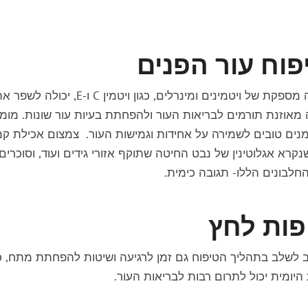
פוח עור הפנים
התזונה שלך משפיעה באופן ישיר על עור הפנים. צריכה מספקת של ויטמינים ומינרלים, כגון ויטמין C ו-E, יכולה 
מאוזנת תורמים לבריאות העור ולהפחתת בעיות עור שונות. מומ
 את התפריט במאכלים עשירים באומגה 3 ושומנים טובים לשמירה על אחידות וגמישות העור. צמצום אכילת 
נקרא אגלוטינין של נבט החיטה שתוקף אזורי גידים ועוד, וסוכרים
החלבונים הללו- תגובה כימית.
פות לחץ
 לשלב בתהליך הטיפוח גם זמן לרגיעה ושיטות להפחתת מתח, כ
היומית יכול לתרום רבות לבריאות העור.