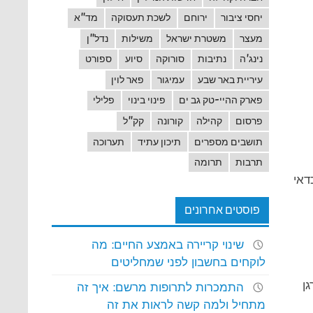
יחסי ציבור
ירוחם
לשכת תעסוקה
מד"א
מעצר
משטרת ישראל
משילות
נדל"ן
נינג'ה
נתיבות
סורוקה
סיוע
ספורט
עיריית באר שבע
עמיגור
פאר לוין
פארק ההיי-טק גב ים
פינוי בינוי
פלילי
פרסום
קהילה
קורונה
קק"ל
תושבים מספרים
תיכון עתיד
תערוכה
תרבות
תרומה
דאי
פוסטים אחרונים
שינוי קריירה באמצע החיים: מה
לוקחים בחשבון לפני שמחליטים
ן
התמכרות לתרופות מרשם: איך זה
מתחיל ולמה קשה לראות את זה