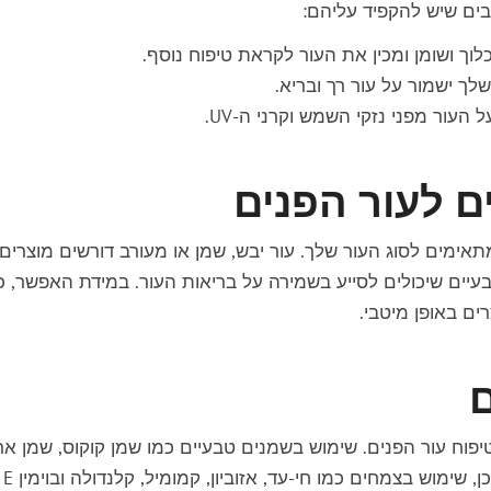
בים שיש להקפיד עליהם:
לכלוך ושומן ומכין את העור לקראת טיפוח נוסף.
ך ישמור על עור רך ובריא.
עור מפני נזקי השמש וקרני ה-UV.
 לעור הפנים
תאימים לסוג העור שלך. עור יבש, שמן או מעורב דורשים מוצרים
עיים שיכולים לסייע בשמירה על בריאות העור. במידת האפשר, כ
ים באופן מיטבי.
ם
יפוח עור הפנים
. שימוש בשמנים טבעיים כמו שמן קוקוס, שמן ארג
ושמן זית יכול להעשיר את העור בלחות וויטמינים. כמו כן, שימוש בצמחים כמו חי-עד, אזוביון, קמומיל, קלנדולה ובוימין E