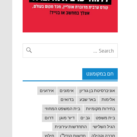
חם במקומונט
אוניברסיטת בן גוריון
אימונים
אירועים
אלימות
באר שבע
בדואים
בחירות מקומיות
בית המשפט המחוזי
בית משפט
גב ים
דיור מוגן
דרום
הגיל השלישי
התחדשות עירונית
חברה וקהילה
חדשות הנדל"ן
חילוץ