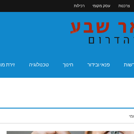
צרכנות
עסק מקומי
רכילות
מקומונט בא
שות
פנאי ובידור
חינוך
טכנולוגיה
זירת מו
מי