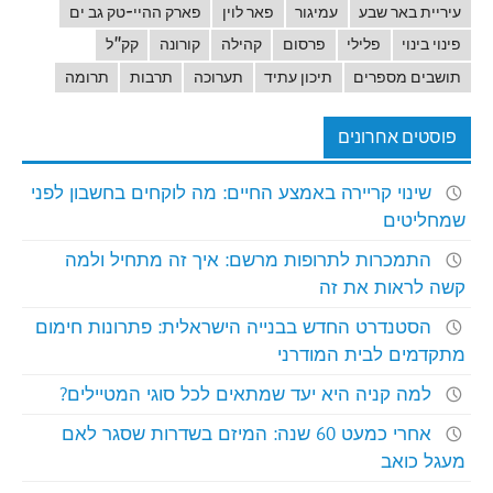
עיריית באר שבע
עמיגור
פאר לוין
פארק ההיי-טק גב ים
פינוי בינוי
פלילי
פרסום
קהילה
קורונה
קק"ל
תושבים מספרים
תיכון עתיד
תערוכה
תרבות
תרומה
פוסטים אחרונים
שינוי קריירה באמצע החיים: מה לוקחים בחשבון לפני
שמחליטים
התמכרות לתרופות מרשם: איך זה מתחיל ולמה
קשה לראות את זה
הסטנדרט החדש בבנייה הישראלית: פתרונות חימום
מתקדמים לבית המודרני
למה קניה היא יעד שמתאים לכל סוגי המטיילים?
אחרי כמעט 60 שנה: המיזם בשדרות שסגר לאם
מעגל כואב