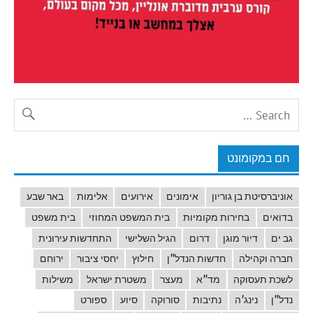
חם במקומונט
אוניברסיטת בן גוריון
אימונים
אירועים
אלימות
באר שבע
בדואים
בחירות מקומיות
בית המשפט המחוזי
בית משפט
גב ים
דיור מוגן
דרום
הגיל השלישי
התחדשות עירונית
חברה וקהילה
חדשות הנדל"ן
חילוץ
יחסי ציבור
ירוחם
לשכת תעסוקה
מד"א
מעצר
משטרת ישראל
משילות
נדל"ן
נינג'ה
נתיבות
סורוקה
סיוע
ספורט