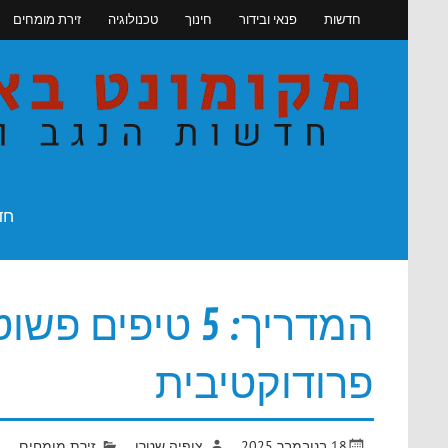
Skip
חדשות
פנאי ובידור
חינוך
טכנולוגיה
זירת מומחים
to
content
חדשות הנגב והדרום
חד
המדריך: 5 טיפי
פרודוקטיבית
18 בנובמבר 2025
צופיה שטרן
זירת מומחים