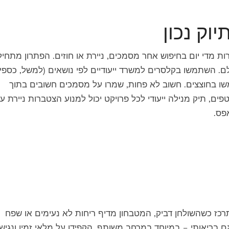
 מדי יום בחיפוש אחר מסמכים, ניירת או חוזים. הפתרון מתחיל
לם. השתמשו ב
קלסרים למשרד
ייעודיים לפי נושאים (למשל, כספי
שו בחוצצים. חשוב לא פחות, שמרו על מסמכים חשובים בתוך
טפים,
תיק מנילה
ייעודי לכל פרויקט יכול למנוע הצטברות ניירת ע
פס.
ז כשהשולחן דביק, המטבחון מדיף ריחות לא נעימים או שפח
גם בריאותי – במיוחד במרחב משותף. הקפידו על מלאי זמין ונגיש