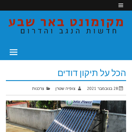
Ski
t
conten
חדשות הנגב והדרום
מקומונט באר שבע
הכל על תיקון דודים
28 בנובמבר 2021
צופיה שטרן
צרכנות