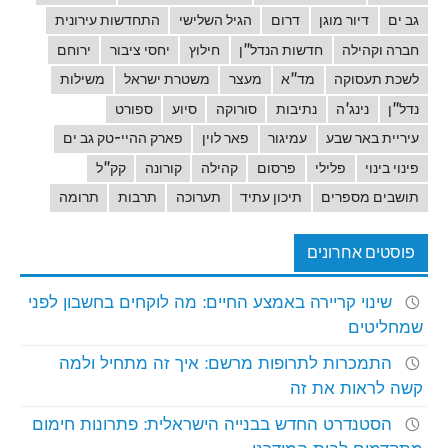
גב ים
דיור מוגן
דרום
הגיל השלישי
התחדשות עירונית
חברה וקהילה
חדשות הנדל"ן
חילוץ
יחסי ציבור
ירוחם
לשכת תעסוקה
מד"א
מעצר
משטרת ישראל
משילות
נדל"ן
נינג'ה
נתיבות
סורוקה
סיוע
ספורט
עיריית באר שבע
עמיגור
פאר לוין
פארק ההיי-טק גב ים
פינוי בינוי
פלילי
פרסום
קהילה
קורונה
קק"ל
תושבים מספרים
תיכון עתיד
תערוכה
תרבות
תרומה
פוסטים אחרונים
שינוי קריירה באמצע החיים: מה לוקחים בחשבון לפני
שמחליטים
התמכרות לתרופות מרשם: איך זה מתחיל ולמה
קשה לראות את זה
הסטנדרט החדש בבנייה הישראלית: פתרונות חימום