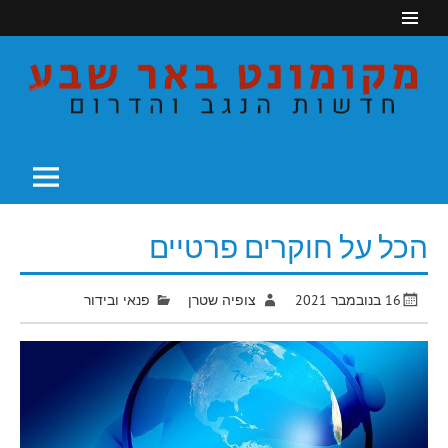
Ski
t
conten
חדשות הנגב והדרום
מקומונט באר שבע
הכל על חוקרים פרטיים
16 בנובמבר 2021
צופיה שטרן
פנאי ובידור