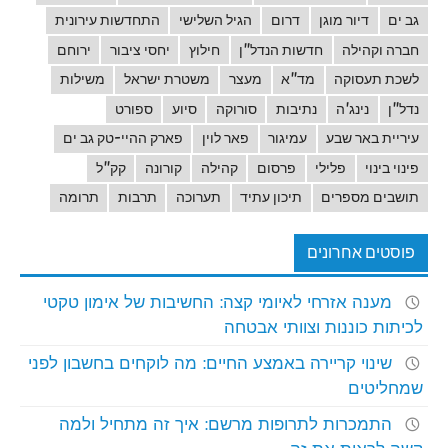
גב ים
דיור מוגן
דרום
הגיל השלישי
התחדשות עירונית
חברה וקהילה
חדשות הנדל"ן
חילוץ
יחסי ציבור
ירוחם
לשכת תעסוקה
מד"א
מעצר
משטרת ישראל
משילות
נדל"ן
נינג'ה
נתיבות
סורוקה
סיוע
ספורט
עיריית באר שבע
עמיגור
פאר לוין
פארק ההיי-טק גב ים
פינוי בינוי
פלילי
פרסום
קהילה
קורונה
קק"ל
תושבים מספרים
תיכון עתיד
תערוכה
תרבות
תרומה
פוסטים אחרונים
מענה אזרחי לאיומי קצה: החשיבות של אימון טקטי
לכיתות כוננות וצוותי אבטחה
שינוי קריירה באמצע החיים: מה לוקחים בחשבון לפני
שמחליטים
התמכרות לתרופות מרשם: איך זה מתחיל ולמה