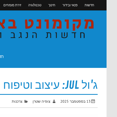
Skip
חדשות
פנאי ובידור
חינוך
טכנולוגיה
זירת מומחים
to
content
חדשות הנגב והדרום
חד
ג'ול JUL: עיצוב וטיפוח מקצועיים לכל סוגי השיער
13 בספטמבר 2025
צופיה שטרן
צרכנות