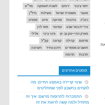
יחסי ציבור
ירוחם
לשכת תעסוקה
מד"א
מעצר
משטרת ישראל
משילות
נדל"ן
נינג'ה
נתיבות
סורוקה
סיוע
ספורט
עיריית באר שבע
עמיגור
פאר לוין
פארק ההיי-טק גב ים
פינוי בינוי
פלילי
פרסום
קהילה
קורונה
קק"ל
את
תושבים מספרים
תיכון עתיד
תערוכה
תרבות
תרומה
פוסטים אחרונים
שינוי קריירה באמצע החיים: מה
לוקחים בחשבון לפני שמחליטים
התמכרות לתרופות מרשם: איך זה
מתחיל ולמה קשה לראות את זה