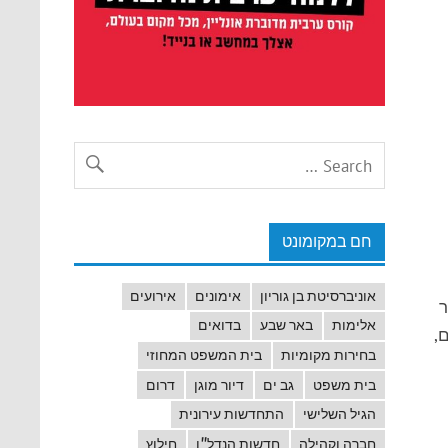
חם במקומונט
אוניברסיטת בן גוריון
אימונים
אירועים
ר
אלימות
באר שבע
בדואים
,
בחירות מקומיות
בית המשפט המחוזי
בית משפט
גב ים
דיור מוגן
דרום
הגיל השלישי
התחדשות עירונית
חברה וקהילה
חדשות הנדל"ן
חילוץ