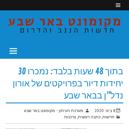
Ski
t
conten
חדשות הנגב והדרום
מקומונט באר שבע
בתוך 48 שעות בלבד: נמכרו 30
יחידות דיור בפרויקטים של אורון
נדל"ן בבאר שבע
8 ביוני 2020
מערכת העיתון - מקומונט באר שבע
חדשות
,
כתבה ראשית
,
צרכנות