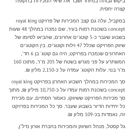
ביקוש גבוהה במיוחד ושבר את שיאי המכירות בתקופה
קצרה יחסית.
במקביל, עלה גם קצב המכירות של פרויקט royal king
concept בשכונת רמות בעיר, שם נמכרו במהלך 48 שעות
בשבוע שעבר כ-5 קוטג'ים אחרונים, שהביאו לסיומו של
שיווק הפרויקט שכלל 47 וילות וקוטג'ים. בין הקוטג'ים
האחרונים שנמכרו בפרויקט, היה גם קוטג' בן 6 חד',
המשתרע על פני מגרש בשטח של 205 מ"ר, מתוכו 160
מ"ר בנוי. עלות הקוטג' עמדה על כ-2,150 מליון ₪.
סך המכירות במהלך השבוע האחרון בפרויקט royal king
concept בשכונת רמות עמדו על כ-10,750 מיליון ₪, מתוך
סך מכירות הפרויקט ששיווקו, כאמור הסתיים, עם מכירת
כל יחידות הדיור בשבוע שעבר. סך כל המכירות בפרויקט
זה, נאמדות בכ-109 מליון ₪.
גל קסטל, מנהל השיווק והמכירות בחברת אורון נדל"ן,