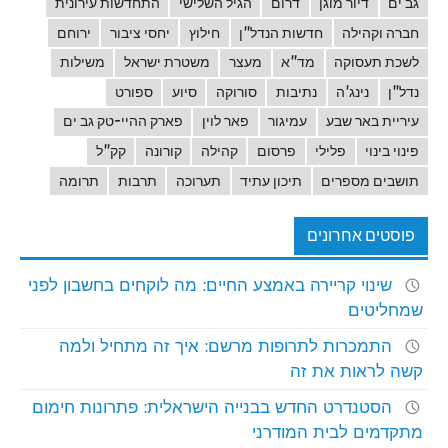
גב ים
דיור מוגן
דרום
הגיל השלישי
התחדשות עירונית
חברה וקהילה
חדשות הנדל"ן
חילוץ
יחסי ציבור
ירוחם
לשכת תעסוקה
מד"א
מעצר
משטרת ישראל
משילות
נדל"ן
נינג'ה
נתיבות
סורוקה
סיוע
ספורט
עיריית באר שבע
עמיגור
פאר לוין
פארק ההיי-טק גב ים
פינוי בינוי
פלילי
פרסום
קהילה
קורונה
קק"ל
תושבים מספרים
תיכון עתיד
תערוכה
תרבות
תרומה
פוסטים אחרונים
שינוי קריירה באמצע החיים: מה לוקחים בחשבון לפני
שמחליטים
התמכרות לתרופות מרשם: איך זה מתחיל ולמה
קשה לראות את זה
הסטנדרט החדש בבנייה הישראלית: פתרונות חימום
מתקדמים לבית המודרני