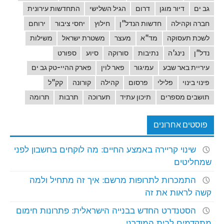
גב ים
דיור מוגן
דרום
הגיל השלישי
התחדשות עירונית
חברה וקהילה
חדשות הנדל"ן
חילוץ
יחסי ציבור
ירוחם
לשכת תעסוקה
מד"א
מעצר
משטרת ישראל
משילות
נדל"ן
נינג'ה
נתיבות
סורוקה
סיוע
ספורט
עיריית באר שבע
עמיגור
פאר לוין
פארק ההיי-טק גב ים
פינוי בינוי
פלילי
פרסום
קהילה
קורונה
קק"ל
תושבים מספרים
תיכון עתיד
תערוכה
תרבות
תרומה
פוסטים אחרונים
שינוי קריירה באמצע החיים: מה לוקחים בחשבון לפני
שמחליטים
התמכרות לתרופות מרשם: איך זה מתחיל ולמה
קשה לראות את זה
הסטנדרט החדש בבנייה הישראלית: פתרונות חימום
מתקדמים לבית המודרני