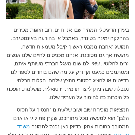
בעידן הדיגיטלי המהיר שבו אנו חיים, רוב הזוגות מכירים
בהחלקה ימינה בטינדר, באמבל או בהודעה באינסטגרם.
המושג "אהבה ממבט ראשון" קיבל משמעות חדשה,
מרגשת אך גם מסוכנת. אנחנו מכניסים לחיים שלנו אנשים
זרים לחלוטין, שאין לנו שום מעגל חברתי משותף איתם,
ומסתמכים כמעט אך ורק על מה שהם בוחרים לספר לנו
בדייטים או להציג בסטורי הנוצץ שלהם. הקלות הבלתי
נסבלת שבה ניתן לייצר תדמית וירטואלית מושלמת, הופכת
כל היכרות כזו להימור על העתיד שלנו.
המציאות מוכיחה שוב ושוב שלעיתים "הנסיך על הסוס
הלבן" הוא למעשה נוכל מתוחכם, שקרן פתולוגי או אדם
המסובך בחובות עתק. בדיוק כאן נכנס לתמונה
משרד
חקירות
, שמספק שירות קריטי שרבים מתביישים לדבר עליו