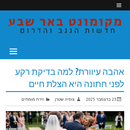
Ski
t
conten
חדשות הנגב והדרום
מקומונט באר שבע
אהבה עיוורת? למה בדיקת רקע
לפני חתונה היא הצלת חיים
23 בדצמבר 2025
צופיה שטרן
זירת מומחים