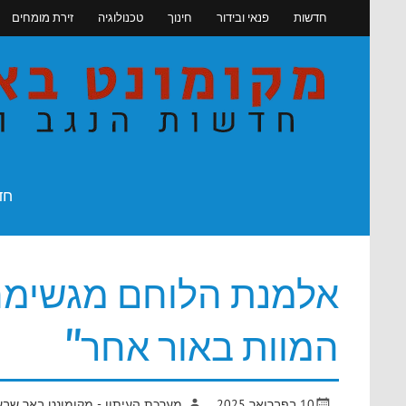
Skip
חדשות
פנאי ובידור
חינוך
טכנולוגיה
זירת מומחים
to
content
חדשות הנגב והדרום
חד
אלמנת הלוחם מגשימה 
המוות באור אחר"
10 בפברואר 2025
מערכת העיתון - מקומונט באר שבע