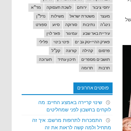
יחסי ציבור
ירוחם
לשכת תעסוקה
מד"א
מעצר
משטרת ישראל
משילות
נדל"ן
של
נינג'ה
נתיבות
סורוקה
סיוע
ספורט
עיריית באר שבע
עמיגור
פאר לוין
פארק ההיי-טק גב ים
פינוי בינוי
פלילי
פרסום
קהילה
קורונה
קק"ל
תושבים מספרים
תיכון עתיד
תערוכה
תרבות
תרומה
פוסטים אחרונים
שינוי קריירה באמצע החיים: מה
לוקחים בחשבון לפני שמחליטים
התמכרות לתרופות מרשם: איך זה
מתחיל ולמה קשה לראות את זה