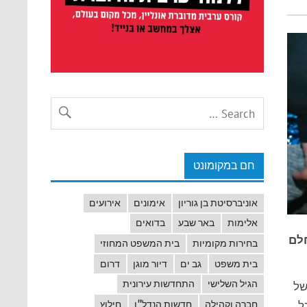
חם במקומונט
אוניברסיטת בן גוריון
אימונים
אירועים
אלימות
באר שבע
בדואים
חלם
בחירות מקומיות
בית המשפט המחוזי
בית משפט
גב ים
דיור מוגן
דרום
הגיל השלישי
התחדשות עירונית
של
חברה וקהילה
חדשות הנדל"ן
חילוץ
ל