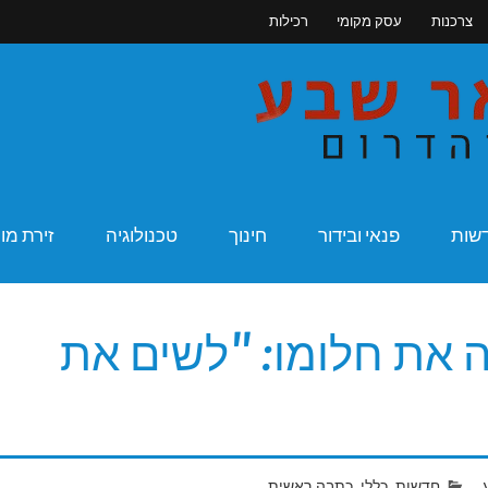
צרכנות
עסק מקומי
רכילות
מקומונט בא
שות
פנאי ובידור
חינוך
טכנולוגיה
זירת מו
את חלומו: "לשים את
חדשות
,
כללי
,
כתבה ראשית