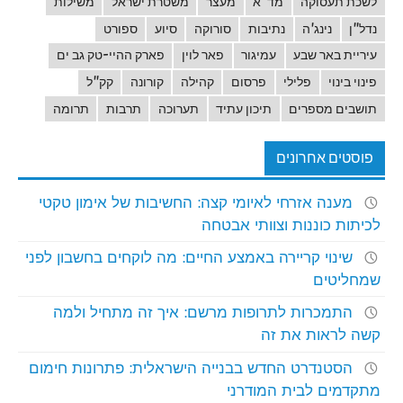
לשכת תעסוקה
מד"א
מעצר
משטרת ישראל
משילות
נדל"ן
נינג'ה
נתיבות
סורוקה
סיוע
ספורט
עיריית באר שבע
עמיגור
פאר לוין
פארק ההיי-טק גב ים
פינוי בינוי
פלילי
פרסום
קהילה
קורונה
קק"ל
תושבים מספרים
תיכון עתיד
תערוכה
תרבות
תרומה
פוסטים אחרונים
מענה אזרחי לאיומי קצה: החשיבות של אימון טקטי
לכיתות כוננות וצוותי אבטחה
שינוי קריירה באמצע החיים: מה לוקחים בחשבון לפני
שמחליטים
התמכרות לתרופות מרשם: איך זה מתחיל ולמה
קשה לראות את זה
הסטנדרט החדש בבנייה הישראלית: פתרונות חימום
מתקדמים לבית המודרני