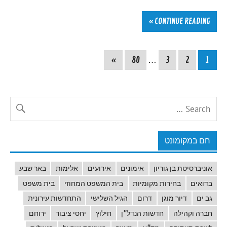
CONTINUE READING »
»
80
…
3
2
1
חם במקומונט
אוניברסיטת בן גוריון
אימונים
אירועים
אלימות
באר שבע
בדואים
בחירות מקומיות
בית המשפט המחוזי
בית משפט
גב ים
דיור מוגן
דרום
הגיל השלישי
התחדשות עירונית
חברה וקהילה
חדשות הנדל"ן
חילוץ
יחסי ציבור
ירוחם