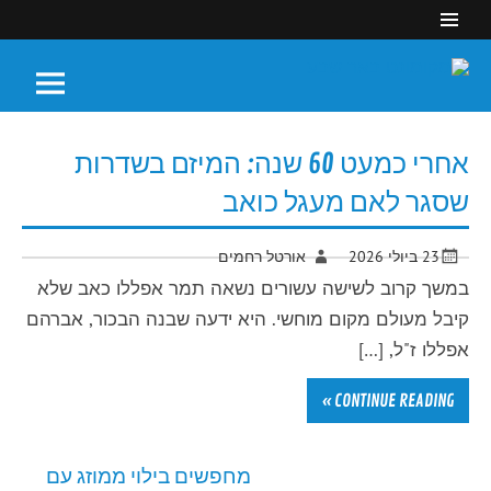
Skip
to
content
מקומונט באר
חדשות הנגב והדרום
שבע
אחרי כמעט 60 שנה: המיזם בשדרות
שסגר לאם מעגל כואב
23 ביולי 2026
אורטל רחמים
במשך קרוב לשישה עשורים נשאה תמר אפללו כאב שלא
קיבל מעולם מקום מוחשי. היא ידעה שבנה הבכור, אברהם
אפללו ז"ל, […]
CONTINUE READING »
מחפשים בילוי ממוזג עם